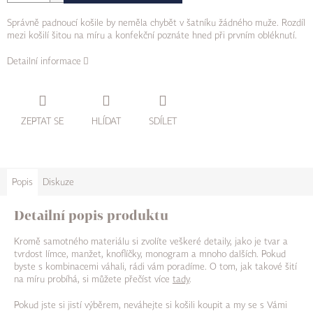
Správně padnoucí košile by neměla chybět v šatníku žádného muže. Rozdíl
mezi košilí šitou na míru a konfekční poznáte hned při prvním obléknutí.
Detailní informace
ZEPTAT SE
HLÍDAT
SDÍLET
Popis
Diskuze
Detailní popis produktu
Kromě samotného materiálu si zvolíte veškeré detaily, jako je tvar a
tvrdost límce, manžet, knoflíčky, monogram a mnoho dalších. Pokud
byste s kombinacemi váhali, rádi vám poradíme. O tom, jak takové šití
na míru probíhá, si můžete přečíst více
tady
.
Pokud jste si jistí výběrem, neváhejte si košili koupit a my se s Vámi