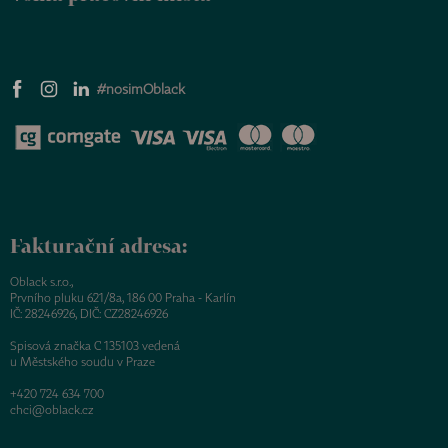
#nosimOblack
Fakturační adresa:
Oblack s.r.o.,
Prvního pluku 621/8a, 186 00 Praha - Karlín
IČ: 28246926, DIČ: CZ28246926
Spisová značka C 135103 vedená
u Městského soudu v Praze
+420 724 634 700
chci@oblack.cz