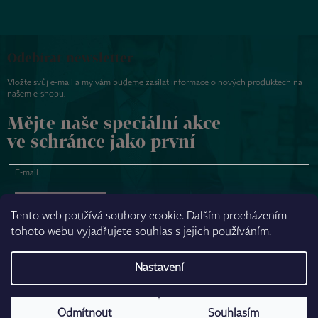
Odebírat newsletter
Vložte svůj e-mail a my vám budeme zasílat informace o nových produktech na
našem e-shopu.
Mějte naše speciální akce
ve schránce jako první
E-mail
PŘIHLÁSIT SE
Tento web používá soubory cookie. Dalším procházením
tohoto webu vyjadřujete souhlas s jejich používáním.
NAPSAT ZPRÁVU
Nastavení
Odmítnout
Souhlasím
Vytvořil Shoptet