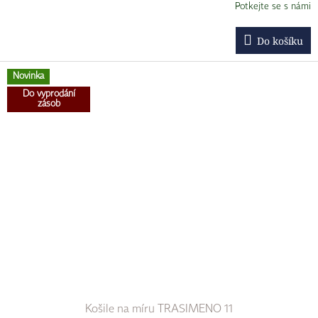
Potkejte se s námi
Do košíku
Novinka
Do vyprodání
zásob
Košile na míru TRASIMENO 11