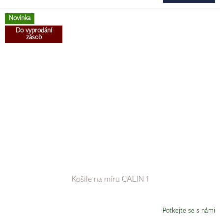
Novinka
Do vyprodání
zásob
Košile na míru CALIN 1
Potkejte se s námi