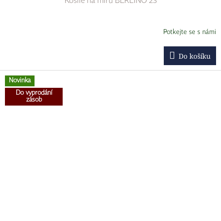
Košile na míru BERLINO 23
Potkejte se s námi
Do košíku
Novinka
Do vyprodání
zásob