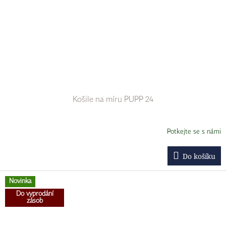
Košile na míru PUPP 24
Potkejte se s námi
Do košíku
Novinka
Do vyprodání
zásob