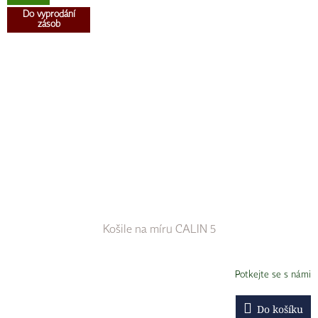
Do vyprodání
zásob
Košile na míru CALIN 5
Potkejte se s námi
Do košíku