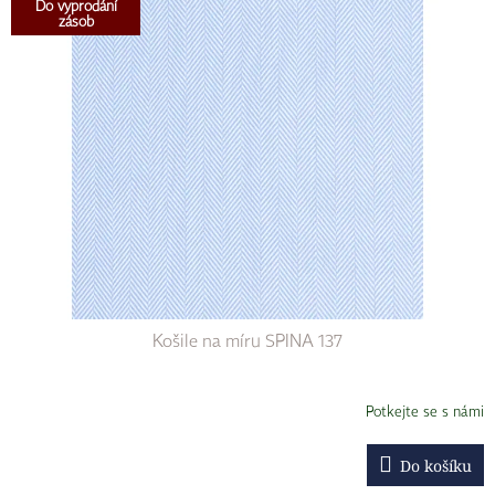
Do vyprodání
zásob
Košile na míru SPINA 137
Potkejte se s námi
Do košíku