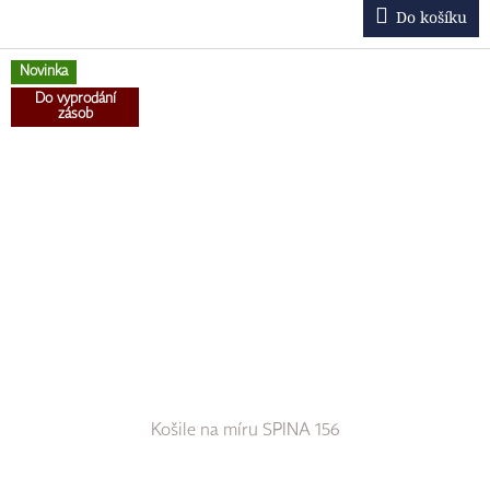
Do košíku
Novinka
Do vyprodání
zásob
Košile na míru SPINA 156