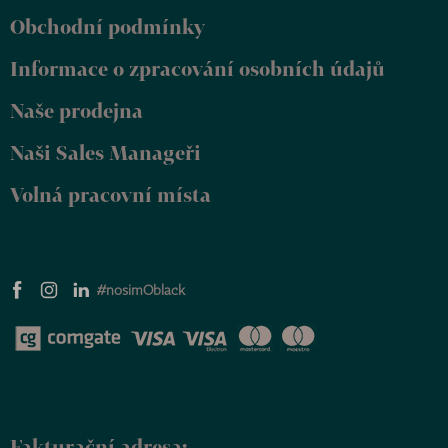
p
í
í
Obchodní podmínky
a
p
r
t
Informace o zpracování osobních údajů
v
í
k
y
Naše prodejna
v
ý
Naši Sales Manageři
p
i
Volná pracovní místa
s
u
#nosimOblack
Fakturační adresa: