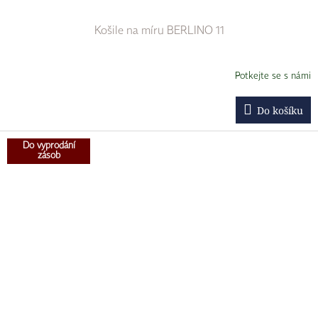
Košile na míru BERLINO 11
Potkejte se s námi
Do košíku
Do vyprodání
zásob