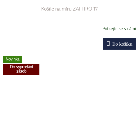
Košile na míru ZAFFIRO 17
Potkejte se s námi
Do košíku
Novinka
Do vyprodání
zásob