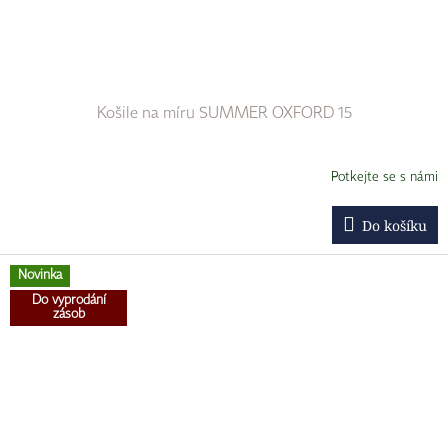
Košile na míru SUMMER OXFORD 15
Potkejte se s námi
Do košíku
Novinka
Do vyprodání
zásob