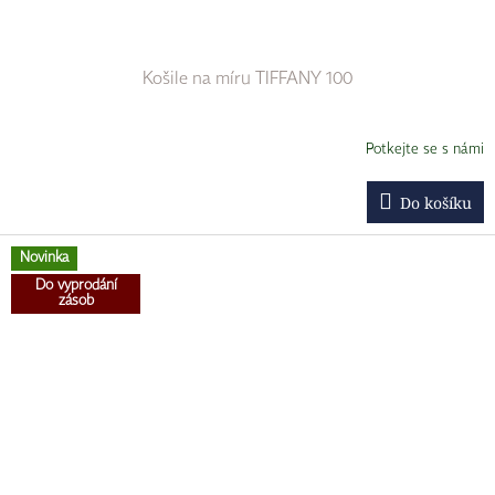
Košile na míru TIFFANY 100
Potkejte se s námi
Do košíku
Novinka
Do vyprodání
zásob