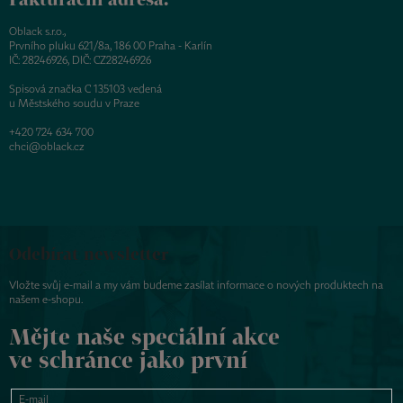
Oblack s.r.o.,
Prvního pluku 621/8a, 186 00 Praha - Karlín
IČ: 28246926, DIČ: CZ28246926
Spisová značka C 135103 vedená
u Městského soudu v Praze
+420 724 634 700
chci@oblack.cz
Odebírat newsletter
Vložte svůj e-mail a my vám budeme zasílat informace o nových produktech na
našem e-shopu.
Mějte naše speciální akce
ve schránce jako první
E-mail