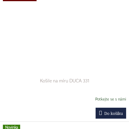
Košile na míru DUCA 331
Potkejte se s námi
Do košíku
Novinka