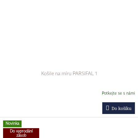
Košile na míru PARSIFAL 1
Potkejte se s námi
Do košíku
Novinka
Do vyprodání
zásob