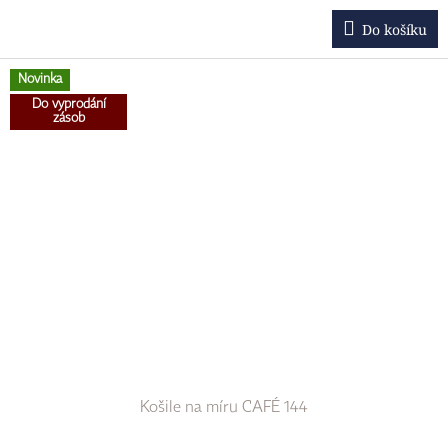
Do košíku
Novinka
Do vyprodání
zásob
Košile na míru CAFÉ 144