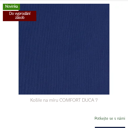
Novinka
Do vyprodání
zásob
Košile na míru COMFORT DUCA 7
Potkejte se s námi