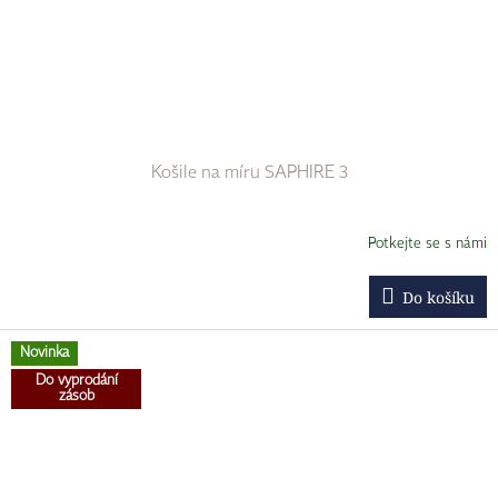
Košile na míru SAPHIRE 3
Potkejte se s námi
Do košíku
Novinka
Do vyprodání
zásob