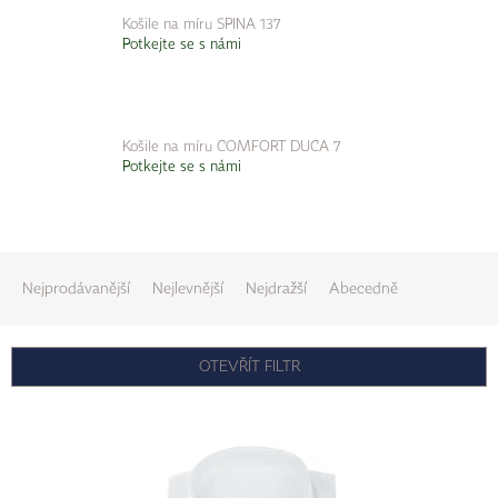
Košile na míru SPINA 137
Potkejte se s námi
Košile na míru COMFORT DUCA 7
Potkejte se s námi
Ř
a
Nejprodávanější
Nejlevnější
Nejdražší
Abecedně
z
e
n
OTEVŘÍT FILTR
í
V
p
ý
r
p
o