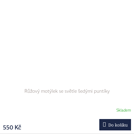
Růžový motýlek se světle šedými puntíky
Skladem
Do košíku
550 Kč