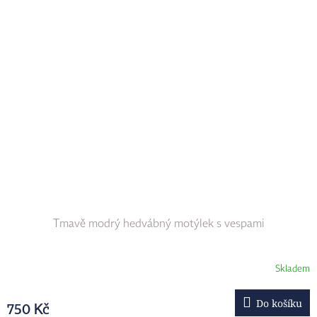
Tmavě modrý hedvábný motýlek s vespami
Skladem
Do košíku
750 Kč