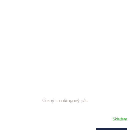
Černý smokingový pás
Skladem