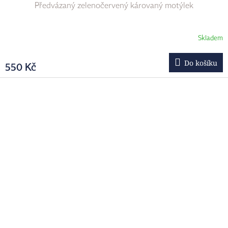
Předvázaný zelenočervený károvaný motýlek
Skladem
Do košíku
550 Kč