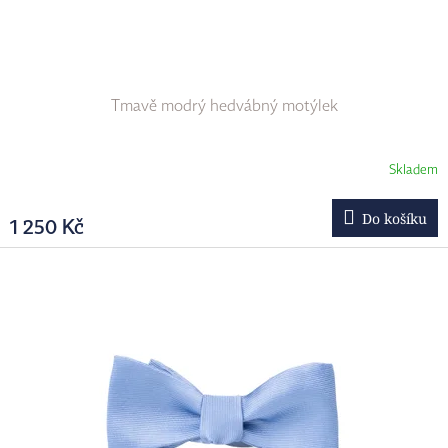
k
t
ů
Tmavě modrý hedvábný motýlek
Skladem
Do košíku
1 250 Kč