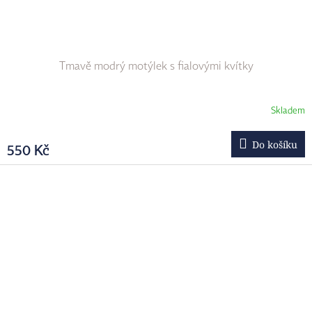
Tmavě modrý motýlek s fialovými kvítky
Skladem
Do košíku
550 Kč