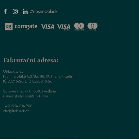
s
u
#nosimOblack
Fakturační adresa:
Oblack s.r.o.,
Prvního pluku 621/8a, 186 00 Praha - Karlín
IČ: 28246926, DIČ: CZ28246926
Spisová značka C 135103 vedená
u Městského soudu v Praze
+420 724 634 700
chci@oblack.cz