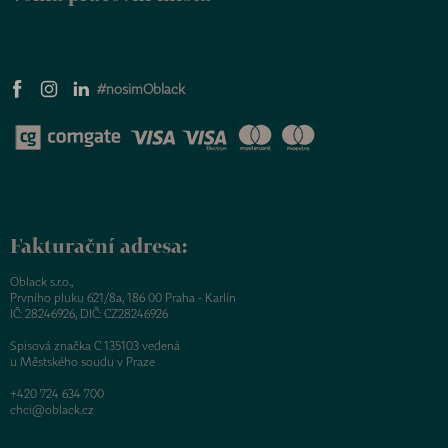
#nosimOblack
Fakturační adresa:
Oblack s.r.o.,
Prvního pluku 621/8a, 186 00 Praha - Karlín
IČ: 28246926, DIČ: CZ28246926
Spisová značka C 135103 vedená
u Městského soudu v Praze
+420 724 634 700
chci@oblack.cz