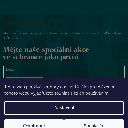
Odebírat newsletter
Vložte svůj e-mail a my vám budeme zasílat informace o nových produktech na
našem e-shopu.
Mějte naše speciální akce
ve schránce jako první
E-mail
PŘIHLÁSIT SE
Tento web používá soubory cookie. Dalším procházením
tohoto webu vyjadřujete souhlas s jejich používáním.
NAPSAT ZPRÁVU
Nastavení
Odmítnout
Souhlasím
Vytvořil Shoptet