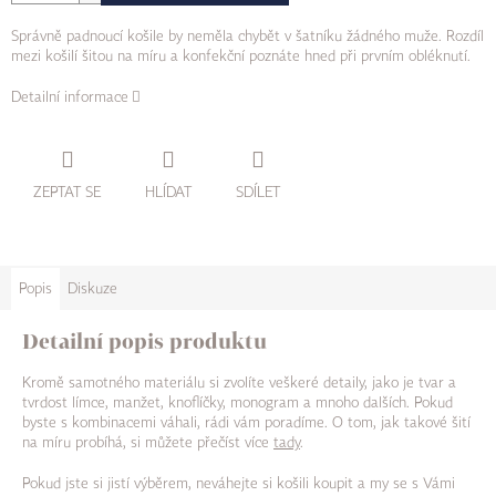
Správně padnoucí košile by neměla chybět v šatníku žádného muže. Rozdíl
mezi košilí šitou na míru a konfekční poznáte hned při prvním obléknutí.
Detailní informace
ZEPTAT SE
HLÍDAT
SDÍLET
Popis
Diskuze
Detailní popis produktu
Kromě samotného materiálu si zvolíte veškeré detaily, jako je tvar a
tvrdost límce, manžet, knoflíčky, monogram a mnoho dalších. Pokud
byste s kombinacemi váhali, rádi vám poradíme. O tom, jak takové šití
na míru probíhá, si můžete přečíst více
tady
.
Pokud jste si jistí výběrem, neváhejte si košili koupit a my se s Vámi