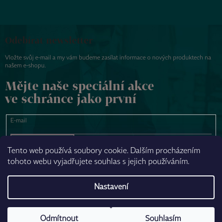
Odebírat newsletter
Vložte svůj e-mail a my vám budeme zasílat informace o nových produktech na
našem e-shopu.
Mějte naše speciální akce
ve schránce jako první
E-mail
PŘIHLÁSIT SE
Tento web používá soubory cookie. Dalším procházením
tohoto webu vyjadřujete souhlas s jejich používáním.
NAPSAT ZPRÁVU
Nastavení
Odmítnout
Souhlasím
Vytvořil Shoptet