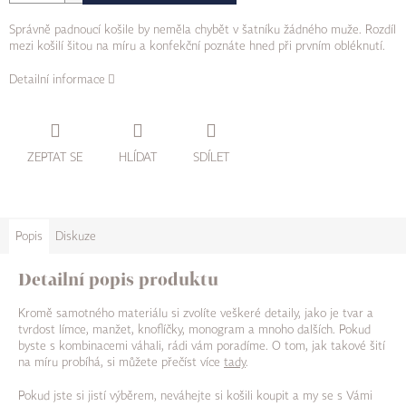
Správně padnoucí košile by neměla chybět v šatníku žádného muže. Rozdíl
mezi košilí šitou na míru a konfekční poznáte hned při prvním obléknutí.
Detailní informace
ZEPTAT SE
HLÍDAT
SDÍLET
Popis
Diskuze
Detailní popis produktu
Kromě samotného materiálu si zvolíte veškeré detaily, jako je tvar a
tvrdost límce, manžet, knoflíčky, monogram a mnoho dalších. Pokud
byste s kombinacemi váhali, rádi vám poradíme. O tom, jak takové šití
na míru probíhá, si můžete přečíst více
tady
.
Pokud jste si jistí výběrem, neváhejte si košili koupit a my se s Vámi