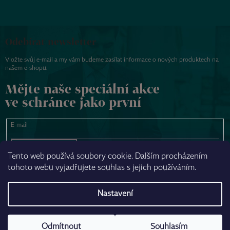
Odebírat newsletter
Vložte svůj e-mail a my vám budeme zasílat informace o nových produktech na
našem e-shopu.
Mějte naše speciální akce
ve schránce jako první
E-mail
PŘIHLÁSIT SE
Tento web používá soubory cookie. Dalším procházením
tohoto webu vyjadřujete souhlas s jejich používáním.
NAPSAT ZPRÁVU
Nastavení
Odmítnout
Souhlasím
Vytvořil Shoptet