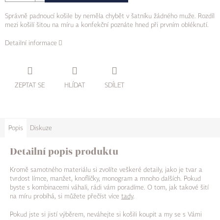
Správně padnoucí košile by neměla chybět v šatníku žádného muže. Rozdíl
mezi košilí šitou na míru a konfekční poznáte hned při prvním obléknutí.
Detailní informace
ZEPTAT SE
HLÍDAT
SDÍLET
Popis
Diskuze
Detailní popis produktu
Kromě samotného materiálu si zvolíte veškeré detaily, jako je tvar a
tvrdost límce, manžet, knoflíčky, monogram a mnoho dalších. Pokud
byste s kombinacemi váhali, rádi vám poradíme. O tom, jak takové šití
na míru probíhá, si můžete přečíst více
tady
.
Pokud jste si jistí výběrem, neváhejte si košili koupit a my se s Vámi