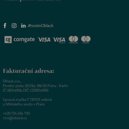
#nosimOblack
Fakturační adresa:
Oblack s.r.o.,
Prvního pluku 621/8a, 186 00 Praha - Karlín
IČ: 28246926, DIČ: CZ28246926
Spisová značka C 135103 vedená
u Městského soudu v Praze
+420 724 634 700
chci@oblack.cz