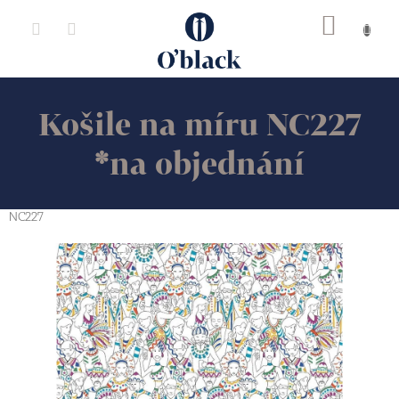
Přejít
na
obsah
Košile na míru NC227
*na objednání
NC227