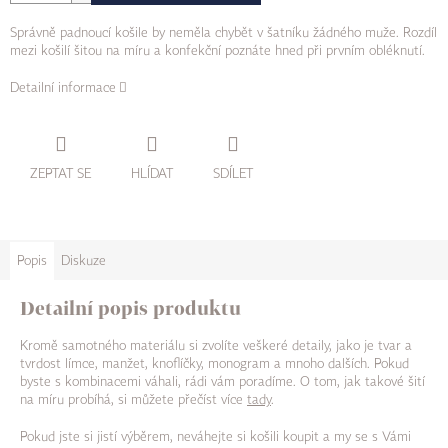
Správně padnoucí košile by neměla chybět v šatníku žádného muže. Rozdíl
mezi košilí šitou na míru a konfekční poznáte hned při prvním obléknutí.
Detailní informace
ZEPTAT SE
HLÍDAT
SDÍLET
Popis
Diskuze
Detailní popis produktu
Kromě samotného materiálu si zvolíte veškeré detaily, jako je tvar a
tvrdost límce, manžet, knoflíčky, monogram a mnoho dalších. Pokud
byste s kombinacemi váhali, rádi vám poradíme. O tom, jak takové šití
na míru probíhá, si můžete přečíst více
tady
.
Pokud jste si jistí výběrem, neváhejte si košili koupit a my se s Vámi