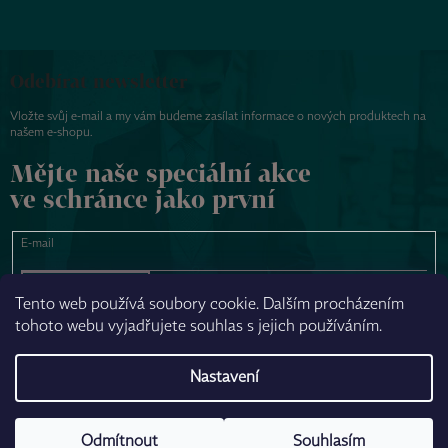
Odebírat newsletter
Vložte svůj e-mail a my vám budeme zasílat informace o nových produktech na
našem e-shopu.
Mějte naše speciální akce
ve schránce jako první
E-mail
PŘIHLÁSIT SE
Tento web používá soubory cookie. Dalším procházením
tohoto webu vyjadřujete souhlas s jejich používáním.
NAPSAT ZPRÁVU
Nastavení
Odmítnout
Souhlasím
Vytvořil Shoptet