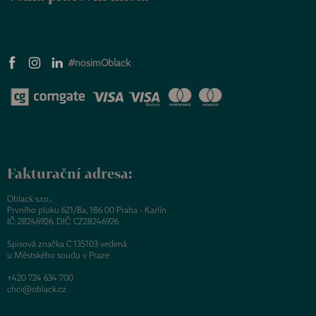
#nosimOblack
Fakturační adresa:
Oblack s.r.o.,
Prvního pluku 621/8a, 186 00 Praha - Karlín
IČ: 28246926, DIČ: CZ28246926
Spisová značka C 135103 vedená
u Městského soudu v Praze
+420 724 634 700
chci@oblack.cz