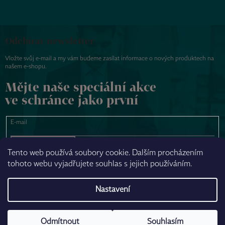
Odebírat newsletter
Vložte svůj e-mail a my vám budeme zasílat informace o nových produktech na
našem e-shopu.
Mějte naše speciální akce
ve schránce jako první
E-mail
PŘIHLÁSIT SE
Tento web používá soubory cookie. Dalším procházením
tohoto webu vyjadřujete souhlas s jejich používáním.
NAPSAT ZPRÁVU
Nastavení
Odmítnout
Souhlasím
Vytvořil Shoptet