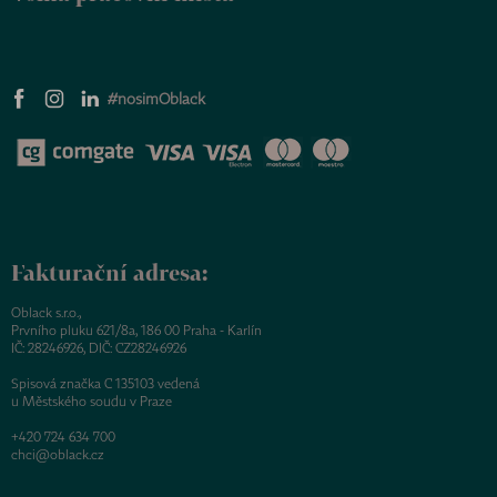
#nosimOblack
Fakturační adresa:
Oblack s.r.o.,
Prvního pluku 621/8a, 186 00 Praha - Karlín
IČ: 28246926, DIČ: CZ28246926
Spisová značka C 135103 vedená
u Městského soudu v Praze
+420 724 634 700
chci@oblack.cz