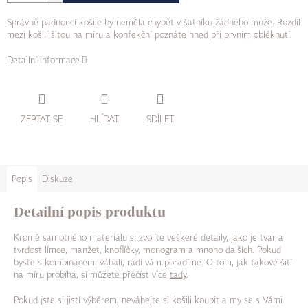
Správně padnoucí košile by neměla chybět v šatníku žádného muže. Rozdíl
mezi košilí šitou na míru a konfekční poznáte hned při prvním obléknutí.
Detailní informace
ZEPTAT SE
HLÍDAT
SDÍLET
Popis
Diskuze
Detailní popis produktu
Kromě samotného materiálu si zvolíte veškeré detaily, jako je tvar a
tvrdost límce, manžet, knoflíčky, monogram a mnoho dalších. Pokud
byste s kombinacemi váhali, rádi vám poradíme. O tom, jak takové šití
na míru probíhá, si můžete přečíst více
tady
.
Pokud jste si jistí výběrem, neváhejte si košili koupit a my se s Vámi