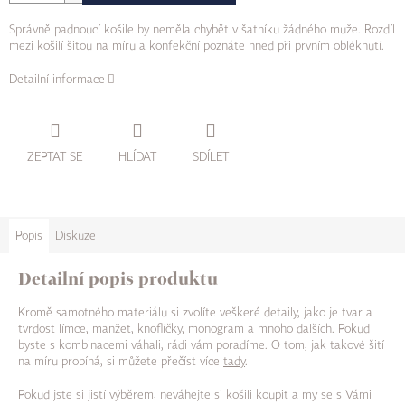
Správně padnoucí košile by neměla chybět v šatníku žádného muže. Rozdíl
mezi košilí šitou na míru a konfekční poznáte hned při prvním obléknutí.
Detailní informace
ZEPTAT SE
HLÍDAT
SDÍLET
Popis
Diskuze
Detailní popis produktu
Kromě samotného materiálu si zvolíte veškeré detaily, jako je tvar a
tvrdost límce, manžet, knoflíčky, monogram a mnoho dalších. Pokud
byste s kombinacemi váhali, rádi vám poradíme. O tom, jak takové šití
na míru probíhá, si můžete přečíst více
tady
.
Pokud jste si jistí výběrem, neváhejte si košili koupit a my se s Vámi