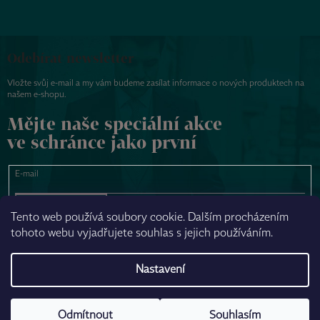
Odebírat newsletter
Vložte svůj e-mail a my vám budeme zasílat informace o nových produktech na
našem e-shopu.
Mějte naše speciální akce
ve schránce jako první
E-mail
PŘIHLÁSIT SE
Tento web používá soubory cookie. Dalším procházením
tohoto webu vyjadřujete souhlas s jejich používáním.
NAPSAT ZPRÁVU
Nastavení
Odmítnout
Souhlasím
Vytvořil Shoptet