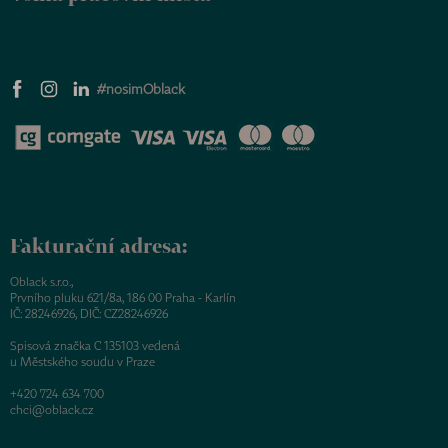
#nosimOblack
Fakturační adresa:
Oblack s.r.o.,
Prvního pluku 621/8a, 186 00 Praha - Karlín
IČ: 28246926, DIČ: CZ28246926
Spisová značka C 135103 vedená
u Městského soudu v Praze
+420 724 634 700
chci@oblack.cz