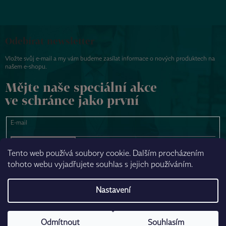
Odebírat newsletter
Vložte svůj e-mail a my vám budeme zasílat informace o nových produktech na
našem e-shopu.
Mějte naše speciální akce
ve schránce jako první
E-mail
PŘIHLÁSIT SE
Tento web používá soubory cookie. Dalším procházením
tohoto webu vyjadřujete souhlas s jejich používáním.
NAPSAT ZPRÁVU
Nastavení
Odmítnout
Souhlasím
Vytvořil Shoptet