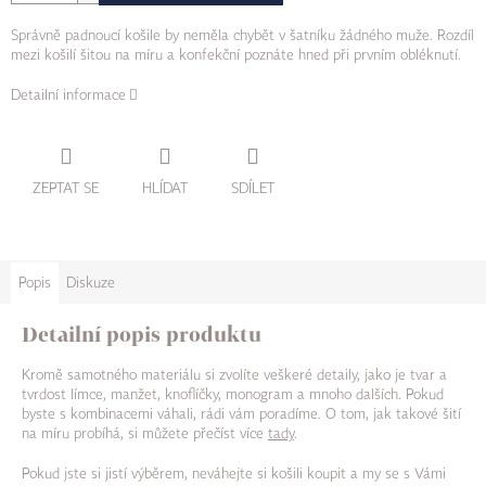
Správně padnoucí košile by neměla chybět v šatníku žádného muže. Rozdíl
mezi košilí šitou na míru a konfekční poznáte hned při prvním obléknutí.
Detailní informace
ZEPTAT SE
HLÍDAT
SDÍLET
Popis
Diskuze
Detailní popis produktu
Kromě samotného materiálu si zvolíte veškeré detaily, jako je tvar a
tvrdost límce, manžet, knoflíčky, monogram a mnoho dalších. Pokud
byste s kombinacemi váhali, rádi vám poradíme. O tom, jak takové šití
na míru probíhá, si můžete přečíst více
tady
.
Pokud jste si jistí výběrem, neváhejte si košili koupit a my se s Vámi