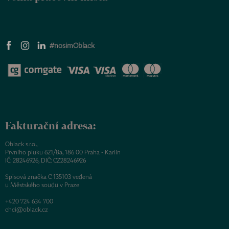
#nosimOblack
Fakturační adresa:
Oblack s.r.o.,
Prvního pluku 621/8a, 186 00 Praha - Karlín
IČ: 28246926, DIČ: CZ28246926
Spisová značka C 135103 vedená
u Městského soudu v Praze
+420 724 634 700
chci@oblack.cz