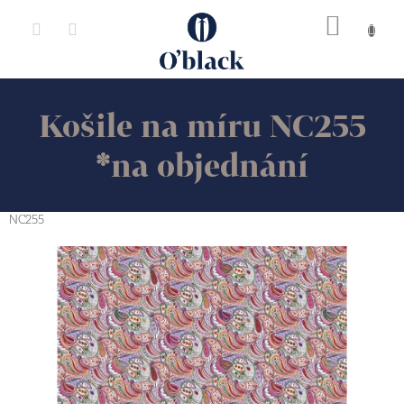
Přejít
na
obsah
Košile na míru NC255
*na objednání
NC255