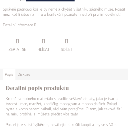
Správně padnoucí košile by neměla chybět v šatníku žádného muže. Rozdíl
mezi košilí šitou na míru a konfekční poznáte hned při prvním obléknutí.
Detailní informace
ZEPTAT SE
HLÍDAT
SDÍLET
Popis
Diskuze
Detailní popis produktu
Kromě samotného materiálu si zvolíte veškeré detaily, jako je tvar a
tvrdost límce, manžet, knoflíčky, monogram a mnoho dalších. Pokud
byste s kombinacemi váhali, rádi vám poradíme. O tom, jak takové šití
na míru probíhá, si můžete přečíst více
tady
.
Pokud jste si jistí výběrem, neváhejte si košili koupit a my se s Vámi