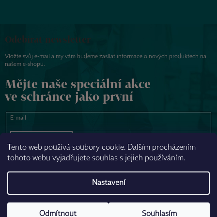
Odebírat newsletter
Vložte svůj e-mail a my vám budeme zasílat informace o nových produktech na
našem e-shopu.
Mějte naše speciální akce
ve schránce jako první
E-mail
PŘIHLÁSIT SE
Tento web používá soubory cookie. Dalším procházením
tohoto webu vyjadřujete souhlas s jejich používáním.
NAPSAT ZPRÁVU
Nastavení
Odmítnout
Souhlasím
Vytvořil Shoptet