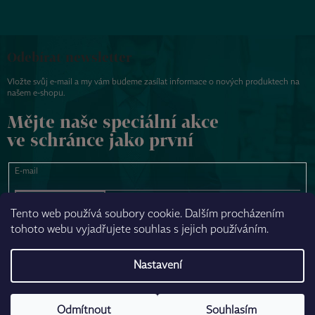
Odebírat newsletter
Vložte svůj e-mail a my vám budeme zasílat informace o nových produktech na
našem e-shopu.
Mějte naše speciální akce
ve schránce jako první
E-mail
PŘIHLÁSIT SE
Tento web používá soubory cookie. Dalším procházením
tohoto webu vyjadřujete souhlas s jejich používáním.
NAPSAT ZPRÁVU
Nastavení
Odmítnout
Souhlasím
Vytvořil Shoptet