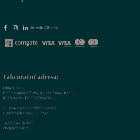
#nosimOblack
Fakturační adresa:
Oblack s.r.o.,
Prvního pluku 621/8a, 186 00 Praha - Karlín
IČ: 28246926, DIČ: CZ28246926
Spisová značka C 135103 vedená
u Městského soudu v Praze
+420 724 634 700
chci@oblack.cz