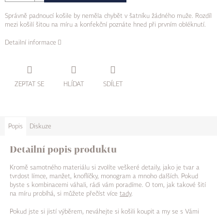
Správně padnoucí košile by neměla chybět v šatníku žádného muže. Rozdíl
mezi košilí šitou na míru a konfekční poznáte hned při prvním obléknutí.
Detailní informace
ZEPTAT SE
HLÍDAT
SDÍLET
Popis
Diskuze
Detailní popis produktu
Kromě samotného materiálu si zvolíte veškeré detaily, jako je tvar a
tvrdost límce, manžet, knoflíčky, monogram a mnoho dalších. Pokud
byste s kombinacemi váhali, rádi vám poradíme. O tom, jak takové šití
na míru probíhá, si můžete přečíst více
tady
.
Pokud jste si jistí výběrem, neváhejte si košili koupit a my se s Vámi