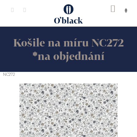
Přejít
na
obsah
Košile na míru NC272
*na objednání
NC272