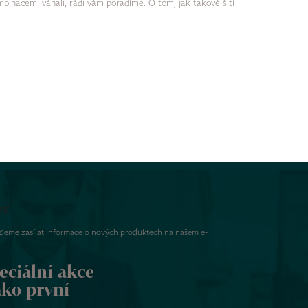
mbinacemi váhali, rádi vám poradíme. O tom, jak takové šití
er
udeme zasílat informace o nových produktech na našem e-
eciální akce
ako první