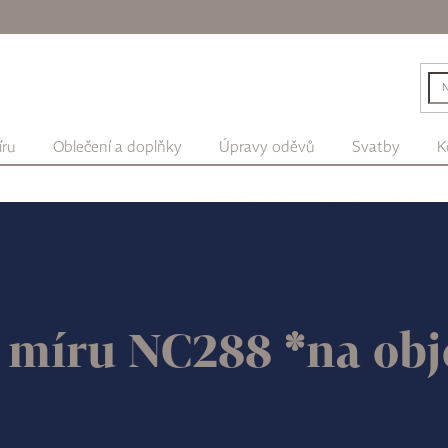
íru
Oblečení a doplňky
Úpravy oděvů
Svatby
K
a míru NC288 *na ob