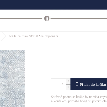
Košile na míru NC288 *na objednání
Přidat do košíku
Správně padnoucí košile by neměla chybě
a konfekční poznáte hned při prvním obl