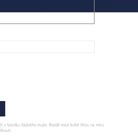
t v šatníku žádného muže. Rozdíl mezi košilí šitou na míru
éknutí.