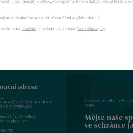
tvrdost límce, manžet, knoflíčky, monogram a mnoho dalších. Pokud byste s ko
 spojíme a domluvíme se na termínu měření a výběru detailů.
i schůzku na
prodejně
nebo kontaktujte naše
Sales Managery
.
rační adresa:
Odebírat newslett
o.,
Vložte svůj e-mail a my vám b
luku 621/8a, 186 00 Praha - Karlín
shopu.
926, DIČ: CZ28246926
Mějte naše sp
značka C 135103 vedená
ého soudu v Praze
ve schránce j
 634 700