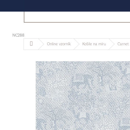
NC288
Domů
Online vzorník
Košile na míru
Carnet