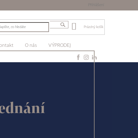
Přihlášení
Prázdný košík
ontakt
O nás
VÝPRODEJ
jednání