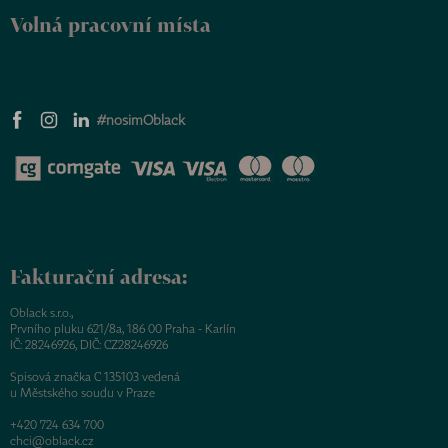
Volná pracovní místa
#nosimOblack
Fakturační adresa:
Oblack s.r.o.,
Prvního pluku 621/8a, 186 00 Praha - Karlín
IČ: 28246926, DIČ: CZ28246926
Spisová značka C 135103 vedená
u Městského soudu v Praze
+420 724 634 700
chci@oblack.cz