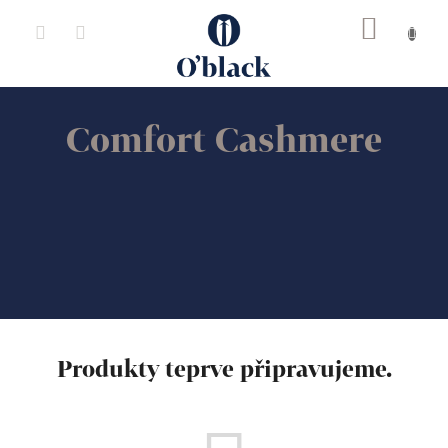
Přejít
na
obsah
Comfort Cashmere
Produkty teprve připravujeme.