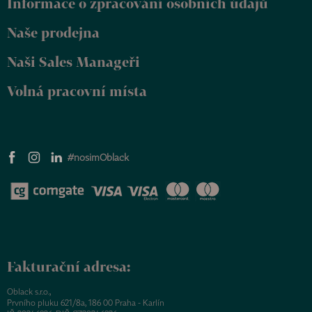
Informace o zpracování osobních údajů
í
Naše prodejna
Naši Sales Manageři
Volná pracovní místa
#nosimOblack
Fakturační adresa:
Oblack s.r.o.,
Prvního pluku 621/8a, 186 00 Praha - Karlín