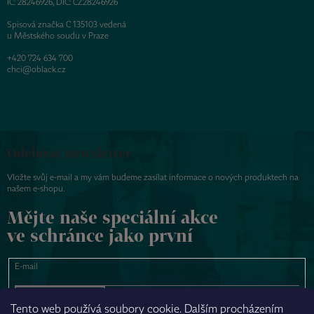
IČ: 28246926, DIČ: CZ28246926
Spisová značka C 135103 vedená
u Městského soudu v Praze
+420 724 634 700
chci@oblack.cz
Odebírat newsletter
Vložte svůj e-mail a my vám budeme zasílat informace o nových produktech na
našem e-shopu.
Mějte naše speciální akce
ve schránce jako první
E-mail
PŘIHLÁSIT SE
Tento web používá soubory cookie. Dalším procházením