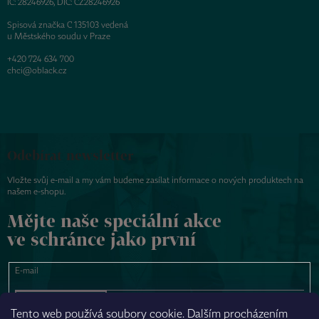
IČ: 28246926, DIČ: CZ28246926
Spisová značka C 135103 vedená
u Městského soudu v Praze
+420 724 634 700
chci@oblack.cz
Odebírat newsletter
Vložte svůj e-mail a my vám budeme zasílat informace o nových produktech na
našem e-shopu.
Mějte naše speciální akce
ve schránce jako první
E-mail
PŘIHLÁSIT SE
Tento web používá soubory cookie. Dalším procházením