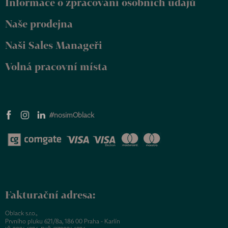
Informace o zpracování osobních údajů
í
Naše prodejna
Naši Sales Manageři
Volná pracovní místa
#nosimOblack
Fakturační adresa:
Oblack s.r.o.,
Prvního pluku 621/8a, 186 00 Praha - Karlín