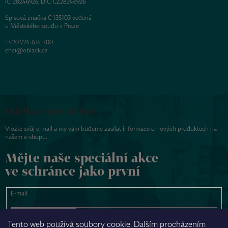
IČ: 28246926, DIČ: CZ28246926
Spisová značka C 135103 vedená
u Městského soudu v Praze
+420 724 634 700
chci@oblack.cz
Odebírat newsletter
Vložte svůj e-mail a my vám budeme zasílat informace o nových produktech na
našem e-shopu.
Mějte naše speciální akce
ve schránce jako první
E-mail
PŘIHLÁSIT SE
Tento web používá soubory cookie. Dalším procházením