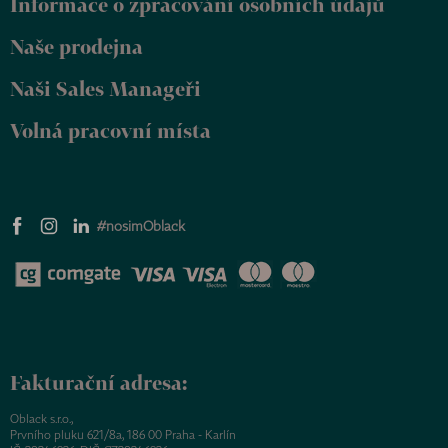
Informace o zpracování osobních údajů
í
Naše prodejna
Naši Sales Manageři
Volná pracovní místa
#nosimOblack
Fakturační adresa:
Oblack s.r.o.,
Prvního pluku 621/8a, 186 00 Praha - Karlín