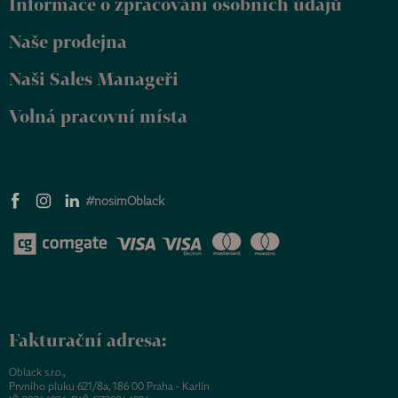
Informace o zpracování osobních údajů
í
Naše prodejna
Naši Sales Manageři
Volná pracovní místa
#nosimOblack
Fakturační adresa:
Oblack s.r.o.,
Prvního pluku 621/8a, 186 00 Praha - Karlín