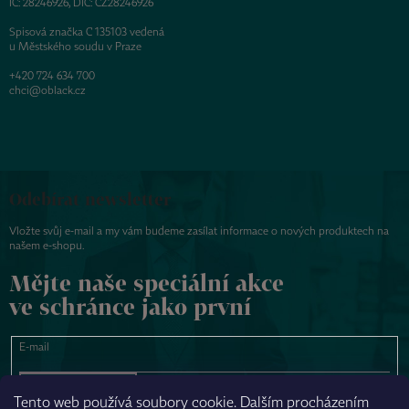
IČ: 28246926, DIČ: CZ28246926
Spisová značka C 135103 vedená
u Městského soudu v Praze
+420 724 634 700
chci@oblack.cz
Odebírat newsletter
Vložte svůj e-mail a my vám budeme zasílat informace o nových produktech na
našem e-shopu.
Mějte naše speciální akce
ve schránce jako první
E-mail
PŘIHLÁSIT SE
Tento web používá soubory cookie. Dalším procházením