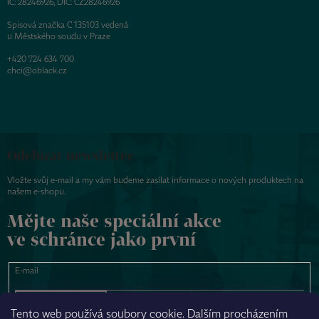
IČ: 28246926, DIČ: CZ28246926
Spisová značka C 135103 vedená
u Městského soudu v Praze
+420 724 634 700
chci@oblack.cz
Odebírat newsletter
Vložte svůj e-mail a my vám budeme zasílat informace o nových produktech na
našem e-shopu.
Mějte naše speciální akce
ve schránce jako první
E-mail
PŘIHLÁSIT SE
Tento web používá soubory cookie. Dalším procházením