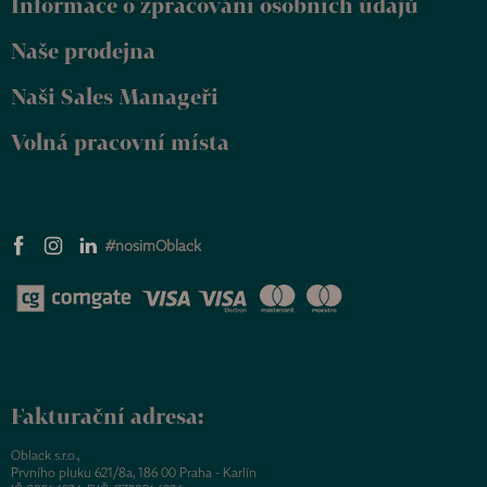
Informace o zpracování osobních údajů
í
Naše prodejna
Naši Sales Manageři
Volná pracovní místa
#nosimOblack
Fakturační adresa:
Oblack s.r.o.,
Prvního pluku 621/8a, 186 00 Praha - Karlín