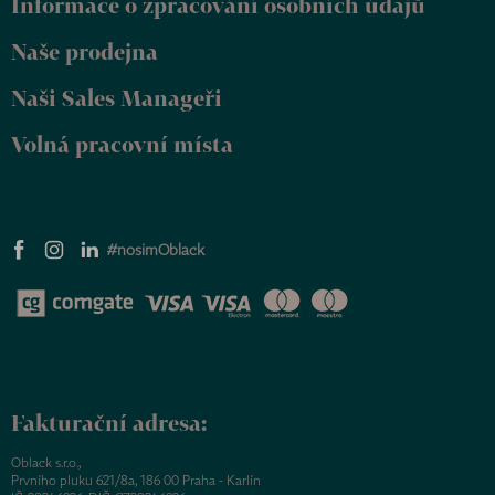
Informace o zpracování osobních údajů
í
Naše prodejna
Naši Sales Manageři
Volná pracovní místa
#nosimOblack
Fakturační adresa:
Oblack s.r.o.,
Prvního pluku 621/8a, 186 00 Praha - Karlín