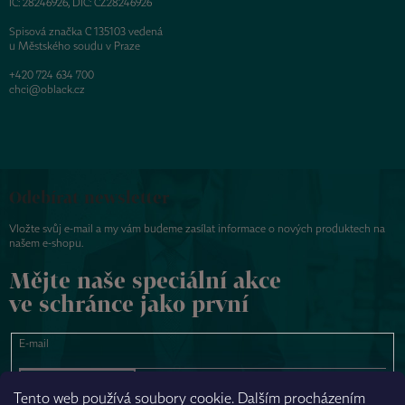
IČ: 28246926, DIČ: CZ28246926
Spisová značka C 135103 vedená
u Městského soudu v Praze
+420 724 634 700
chci@oblack.cz
Odebírat newsletter
Vložte svůj e-mail a my vám budeme zasílat informace o nových produktech na
našem e-shopu.
Mějte naše speciální akce
ve schránce jako první
E-mail
PŘIHLÁSIT SE
Tento web používá soubory cookie. Dalším procházením