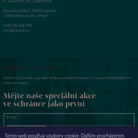
IČ: 28246926, DIČ: CZ28246926
Spisová značka C 135103 vedená
u Městského soudu v Praze
+420 724 634 700
chci@oblack.cz
Odebírat newsletter
Vložte svůj e-mail a my vám budeme zasílat informace o nových produktech na
našem e-shopu.
Mějte naše speciální akce
ve schránce jako první
E-mail
PŘIHLÁSIT SE
Tento web používá soubory cookie. Dalším procházením