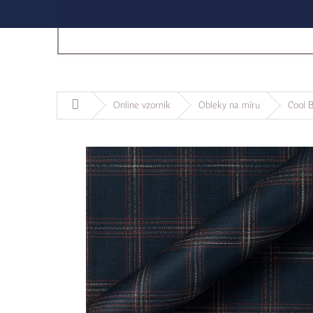
Domů
Online vzorník
Obleky na míru
Cool 