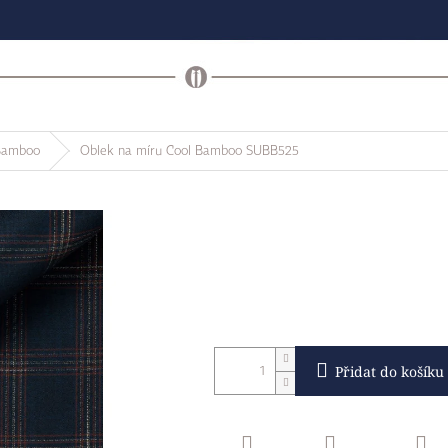
Bamboo
Oblek na míru Cool Bamboo SUBB525
Přidat do košíku