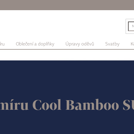
íru
Oblečení a doplňky
Úpravy oděvů
Svatby
K
 míru Cool Bamboo 