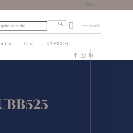
Přihlášení
Prázdný košík
ontakt
O nás
VÝPRODEJ
SUBB525