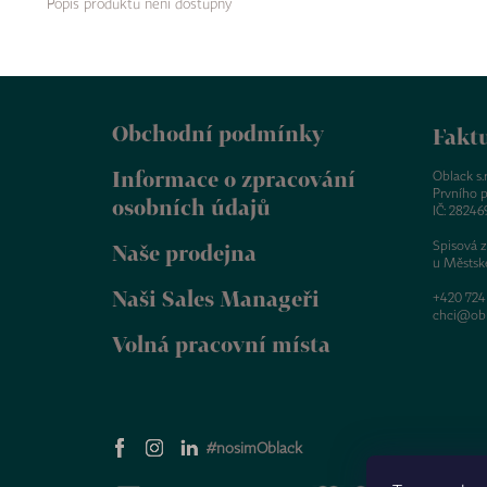
Popis produktu není dostupný
Z
á
Obchodní podmínky
p
Faktu
a
Informace o zpracování
t
Oblack s.r.
Prvního p
í
osobních údajů
IČ: 28246
Spisová 
Naše prodejna
u Městsk
Naši Sales Manageři
+420 724
chci@obl
Volná pracovní místa
#nosimOblack