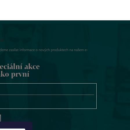
er
udeme zasílat informace o nových produktech na našem e-
eciální akce
ako první