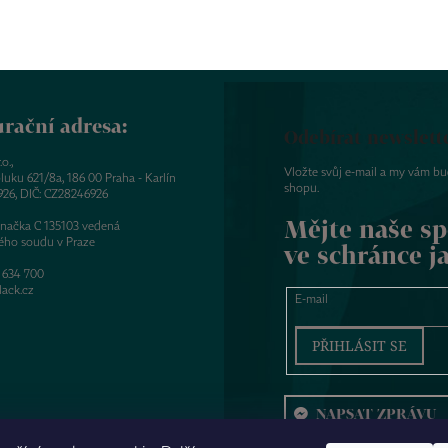
rační adresa:
Odebírat newslett
o.,
Vložte svůj e-mail a my vám b
luku 621/8a, 186 00 Praha - Karlín
shopu.
926, DIČ: CZ28246926
Mějte naše sp
značka C 135103 vedená
ého soudu v Praze
ve schránce j
 634 700
ack.cz
E-mail
PŘIHLÁSIT SE
NAPSAT ZPRÁVU