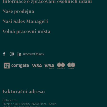
Informace o zpracování osobních údajů
í
Naše prodejna
Naši Sales Manageři
Volná pracovní místa
#nosimOblack
Fakturační adresa:
Oblack s.r.o.,
Prvního pluku 621/8a, 186 00 Praha - Karlín