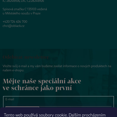
IČ: 28246926, DIČ: CZ28246926
Spisová značka C 135103 vedená
u Městského soudu v Praze
+420 724 634 700
chci@oblack.cz
Odebírat newsletter
Vložte svůj e-mail a my vám budeme zasílat informace o nových produktech na
našem e-shopu.
Mějte naše speciální akce
ve schránce jako první
E-mail
PŘIHLÁSIT SE
Tento web používá soubory cookie. Dalším procházením