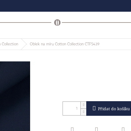
 Collection
Oblek na míru Cotton Collection CTFS439
Přidat do košíku