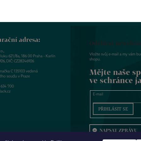
rační adresa:
Odebírat newslett
o.,
Vložte svůj e-mail a my vám b
luku 621/8a, 186 00 Praha - Karlín
shopu.
926, DIČ: CZ28246926
Mějte naše sp
značka C 135103 vedená
ého soudu v Praze
ve schránce j
 634 700
ack.cz
E-mail
PŘIHLÁSIT SE
NAPSAT ZPRÁVU