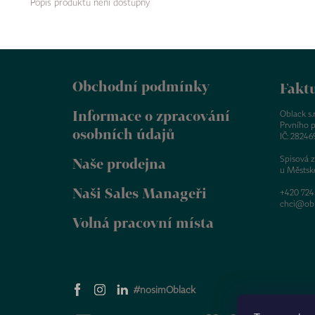
Popis produktu není dostupný
Z
á
Obchodní podmínky
p
Faktu
a
Informace o zpracování
t
Oblack s.r.
Prvního p
í
osobních údajů
IČ: 28246
Spisová 
Naše prodejna
u Městsk
Naši Sales Manageři
+420 724
chci@obl
Volná pracovní místa
#nosimOblack