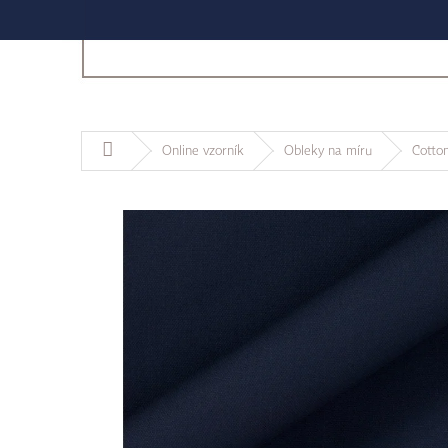
Domů
Online vzorník
Obleky na míru
Cotton