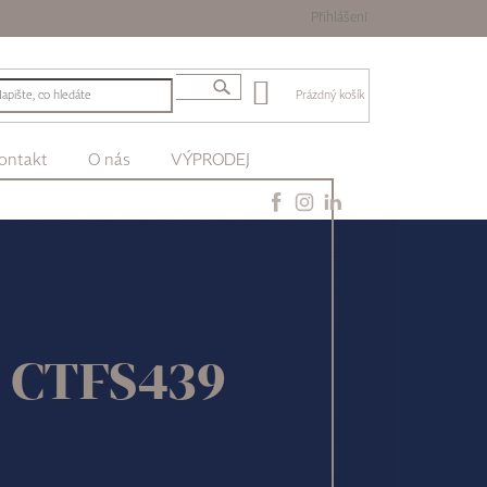
Přihlášení
Prázdný košík
ontakt
O nás
VÝPRODEJ
n CTFS439