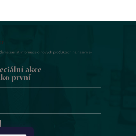
er
udeme zasílat informace o nových produktech na našem e-
eciální akce
ako první