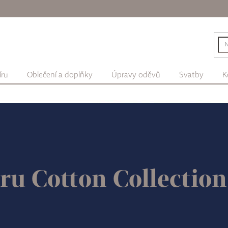
íru
Oblečení a doplňky
Úpravy oděvů
Svatby
K
ru Cotton Collectio