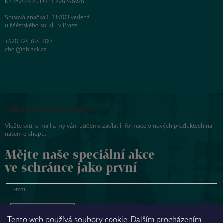
IČ: 28246926, DIČ: CZ28246926
Spisová značka C 135103 vedená
u Městského soudu v Praze
+420 724 634 700
chci@oblack.cz
Odebírat newsletter
Vložte svůj e-mail a my vám budeme zasílat informace o nových produktech na
našem e-shopu.
Mějte naše speciální akce
ve schránce jako první
E-mail
PŘIHLÁSIT SE
Tento web používá soubory cookie. Dalším procházením