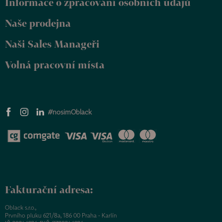
Informace o zpracování osobních údajů
í
Naše prodejna
Naši Sales Manageři
Volná pracovní místa
#nosimOblack
Fakturační adresa:
Oblack s.r.o.,
Prvního pluku 621/8a, 186 00 Praha - Karlín