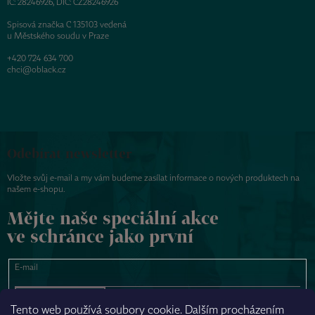
IČ: 28246926, DIČ: CZ28246926
Spisová značka C 135103 vedená
u Městského soudu v Praze
+420 724 634 700
chci@oblack.cz
Odebírat newsletter
Vložte svůj e-mail a my vám budeme zasílat informace o nových produktech na
našem e-shopu.
Mějte naše speciální akce
ve schránce jako první
E-mail
PŘIHLÁSIT SE
Tento web používá soubory cookie. Dalším procházením