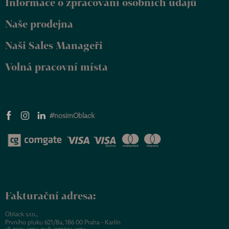
Informace o zpracování osobních údajů
í
Naše prodejna
Naši Sales Manageři
Volná pracovní místa
#nosimOblack
Fakturační adresa:
Oblack s.r.o.,
Prvního pluku 621/8a, 186 00 Praha - Karlín