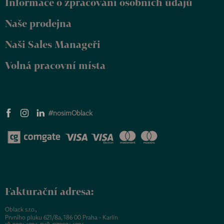
Informace o zpracování osobních údajů
í
Naše prodejna
Naši Sales Manageři
Volná pracovní místa
#nosimOblack
Fakturační adresa:
Oblack s.r.o.,
Prvního pluku 621/8a, 186 00 Praha - Karlín