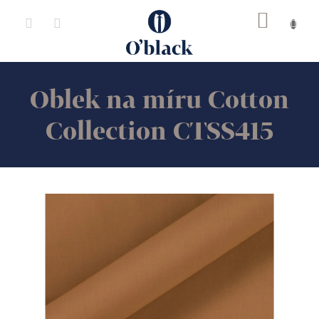
Přejít
na
obsah
Oblek na míru Cotton
Collection CTSS415