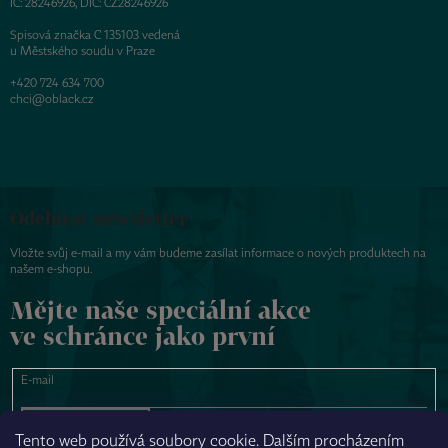
IČ: 28246926, DIČ: CZ28246926
Spisová značka C 135103 vedená
u Městského soudu v Praze
+420 724 634 700
chci@oblack.cz
Odebírat newsletter
Vložte svůj e-mail a my vám budeme zasílat informace o nových produktech na
našem e-shopu.
Mějte naše speciální akce
ve schránce jako první
E-mail
PŘIHLÁSIT SE
Tento web používá soubory cookie. Dalším procházením