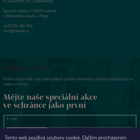
IČ: 28246926, DIČ: CZ28246926
Spisová značka C 135103 vedená
u Městského soudu v Praze
+420 724 634 700
chci@oblack.cz
Odebírat newsletter
Vložte svůj e-mail a my vám budeme zasílat informace o nových produktech na
našem e-shopu.
Mějte naše speciální akce
ve schránce jako první
E-mail
PŘIHLÁSIT SE
Tento web používá soubory cookie. Dalším procházením