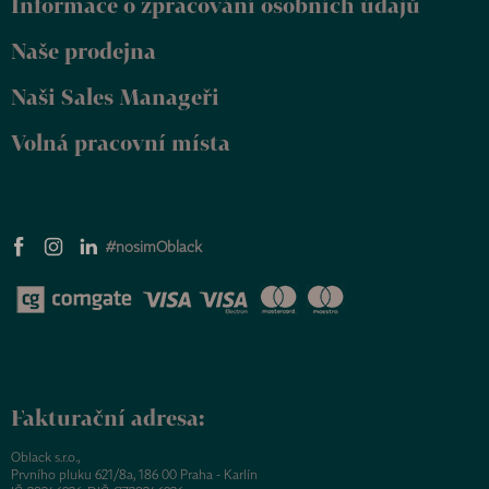
Informace o zpracování osobních údajů
í
Naše prodejna
Naši Sales Manageři
Volná pracovní místa
#nosimOblack
Fakturační adresa:
Oblack s.r.o.,
Prvního pluku 621/8a, 186 00 Praha - Karlín