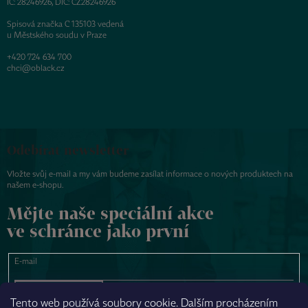
IČ: 28246926, DIČ: CZ28246926
Spisová značka C 135103 vedená
u Městského soudu v Praze
+420 724 634 700
chci@oblack.cz
Odebírat newsletter
Vložte svůj e-mail a my vám budeme zasílat informace o nových produktech na
našem e-shopu.
Mějte naše speciální akce
ve schránce jako první
E-mail
PŘIHLÁSIT SE
Tento web používá soubory cookie. Dalším procházením