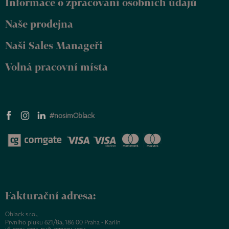
Informace o zpracování osobních údajů
í
Naše prodejna
Naši Sales Manageři
Volná pracovní místa
#nosimOblack
Fakturační adresa:
Oblack s.r.o.,
Prvního pluku 621/8a, 186 00 Praha - Karlín