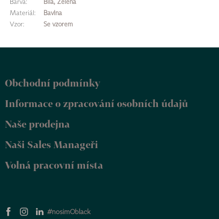
Barva
:
Bílá, Zelená
Materiál
:
Bavlna
Vzor
:
Se vzorem
Z
á
p
Obchodní podmínky
a
t
Informace o zpracování osobních údajů
í
Naše prodejna
Naši Sales Manageři
Volná pracovní místa
#nosimOblack