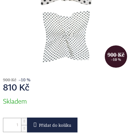
900 Kč
–10 %
900 Kč
–10 %
810 Kč
Měrná
Skladem
cena:
Přidat do košíku