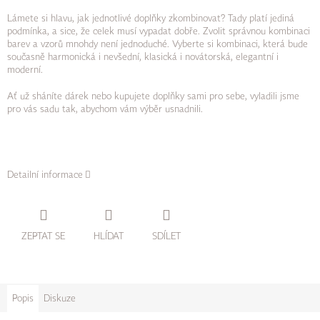
Lámete si hlavu, jak jednotlivé doplňky zkombinovat? Tady platí jediná
podmínka, a sice, že celek musí vypadat dobře.
Zvolit správnou kombinaci
barev a vzorů mnohdy není jednoduché. Vyberte si kombinaci, která bude
současně harmonická i nevšední, klasická i novátorská, elegantní i
moderní.
Ať už sháníte dárek nebo kupujete doplňky sami pro sebe, vyladili jsme
pro vás sadu tak, abychom vám výběr usnadnili.
Detailní informace
ZEPTAT SE
HLÍDAT
SDÍLET
Popis
Diskuze