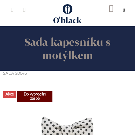
Přejít
na
obsah
Sada kapesníku s
motýlkem
SADA 20045
Akce
Do vyprodání
zásob