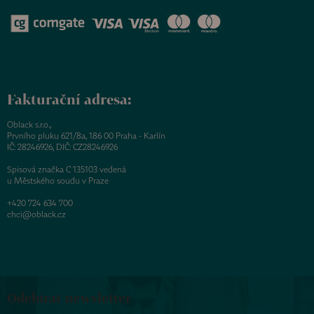
Fakturační adresa:
Oblack s.r.o.,
Prvního pluku 621/8a, 186 00 Praha - Karlín
IČ: 28246926, DIČ: CZ28246926
Spisová značka C 135103 vedená
u Městského soudu v Praze
+420 724 634 700
chci@oblack.cz
Odebírat newsletter