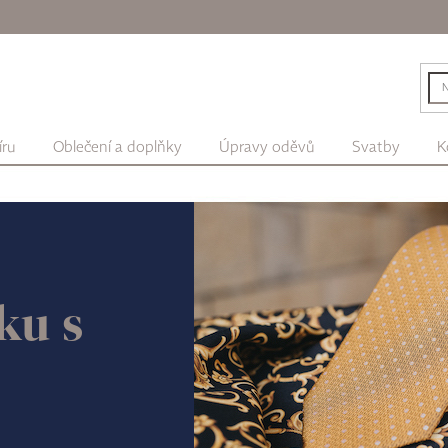
íru
Oblečení a doplňky
Úpravy oděvů
Svatby
K
ku s