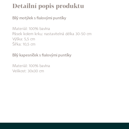
Detailní popis produktu
Bílý motýlek s fialovými puntíky
Materiál: 100% bavlna
Pásek kolem krku: nastavitelná délka 30-50 cm
Výška: 5,5 cm
Šířka: 10,5 cm
Bílý kapesníček s fialovými puntíky
Materiál: 100% bavlna
Velikost: 30x30 cm
Z