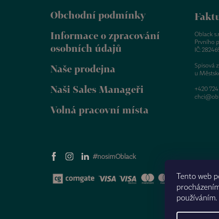
á
Obchodní podmínky
p
Faktu
a
Informace o zpracování
t
Oblack s.r.
Prvního p
í
osobních údajů
IČ: 28246
Spisová 
Naše prodejna
u Městsk
Naši Sales Manageři
+420 724
chci@obl
Volná pracovní místa
#nosimOblack
Tento web p
procházením 
používáním.