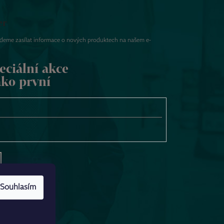
er
udeme zasílat informace o nových produktech na našem e-
eciální akce
ako první
Souhlasím