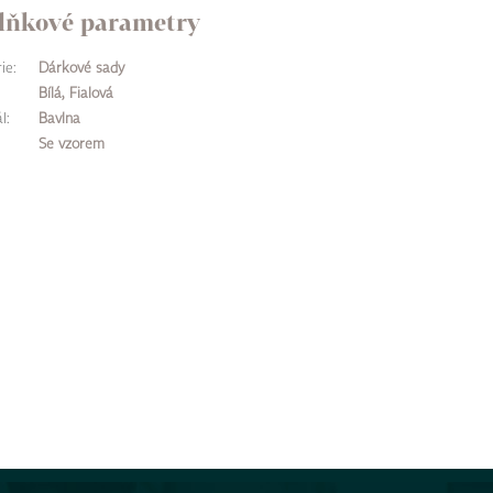
lňkové parametry
ie
:
Dárkové sady
Bílá, Fialová
l
:
Bavlna
Se vzorem