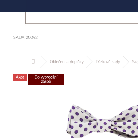
SADA 20042
Domů
Oblečení a doplňky
Dárkové sady
Sa
Akce
Do vyprodání
zásob