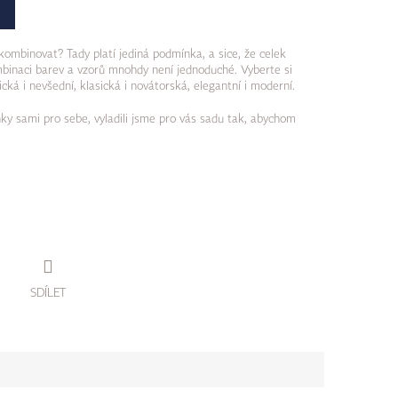
zkombinovat? Tady platí jediná podmínka, a sice, že celek
binaci barev a vzorů mnohdy není jednoduché. Vyberte si
á i nevšední, klasická i novátorská, elegantní i moderní.
ky sami pro sebe, vyladili jsme pro vás sadu tak, abychom
SDÍLET