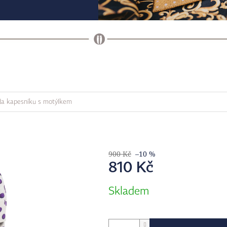
da kapesníku s motýlkem
900 Kč
–10 %
810 Kč
Měrná
Skladem
cena: