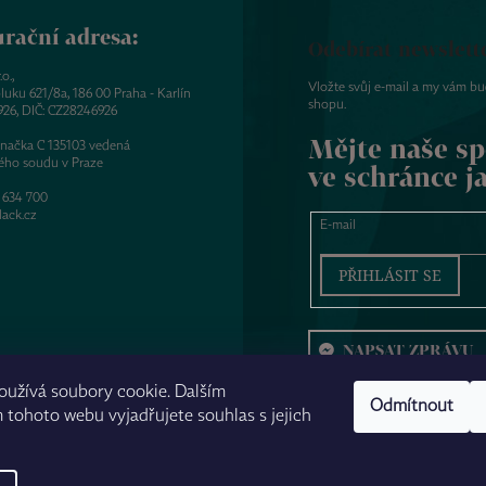
rační adresa:
Odebírat newslett
o.,
Vložte svůj e-mail a my vám b
luku 621/8a, 186 00 Praha - Karlín
shopu.
926, DIČ: CZ28246926
Mějte naše sp
značka C 135103 vedená
ého soudu v Praze
ve schránce j
 634 700
ack.cz
E-mail
PŘIHLÁSIT SE
NAPSAT ZPRÁVU
oužívá soubory cookie. Dalším
Odmítnout
tohoto webu vyjadřujete souhlas s jejich