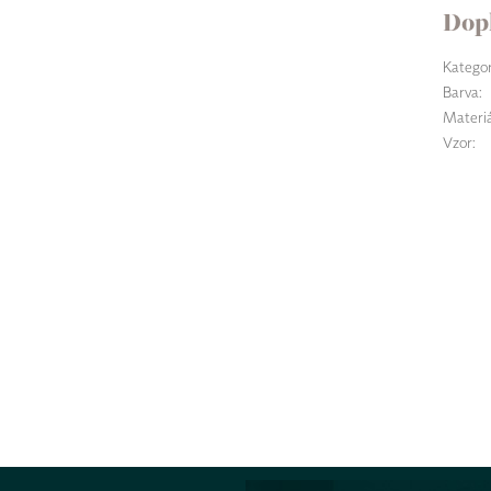
Dop
Kategor
Barva
:
Materiá
Vzor
: