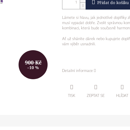
Přidat do košíku
Lámete si hlavu, jak jednotlivé doplňky 
musí vypadat dobře.
Zvolit správnou kom
kombinaci, která bude současně harmonick
Ať už sháníte dárek nebo kupujete doplň
vám výběr usnadnili.
900 Kč
–10 %
Detailní informace
TISK
ZEPTAT SE
HLÍDAT