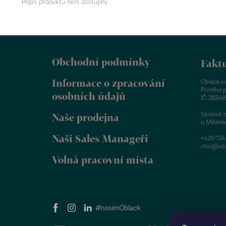
Popis produktu není dostupný
Z
á
Obchodní podmínky
p
Faktu
a
Informace o zpracování
t
Oblack s.r.
Prvního p
í
osobních údajů
IČ: 28246
Spisová 
Naše prodejna
u Městsk
Naši Sales Manageři
+420 724
chci@obl
Volná pracovní místa
#nosimOblack