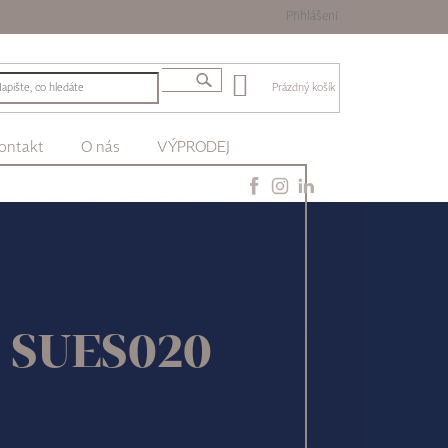
Přihlášení
Prázdný košík
ontakt
O nás
VÝPRODEJ
cs SUES020