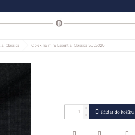
ial Classics
Oblek na míru Essential Classics SUES020
Přidat do košíku