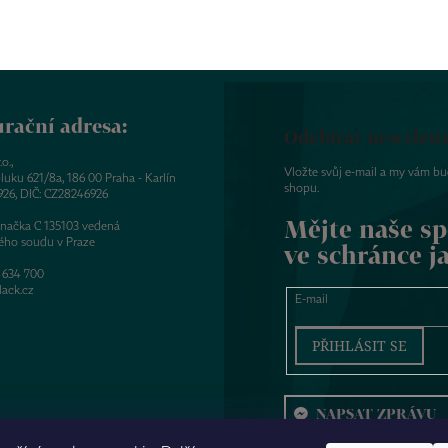
rační adresa:
Odebírat newslett
o.,
Vložte svůj e-mail a my vám b
luku 621/8a, 186 00 Praha - Karlín
shopu.
926, DIČ: CZ28246926
Mějte naše sp
značka C 135103 vedená
ého soudu v Praze
ve schránce j
 634 700
ack.cz
E-mail
PŘIHLÁSIT SE
NAPSAT ZPRÁVU