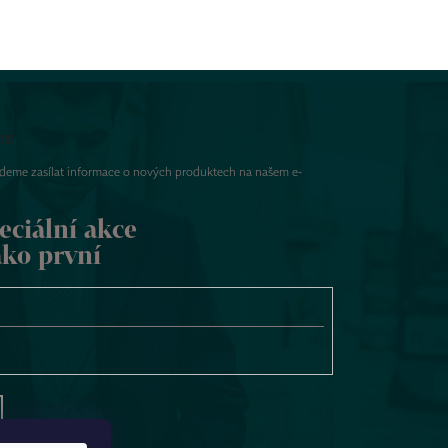
er
udeme zasílat informace o nových produktech na našem e-
eciální akce
ako první