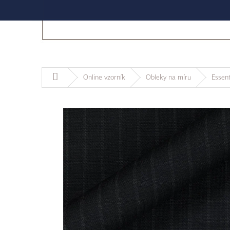
Domů
Online vzorník
Obleky na míru
Essent