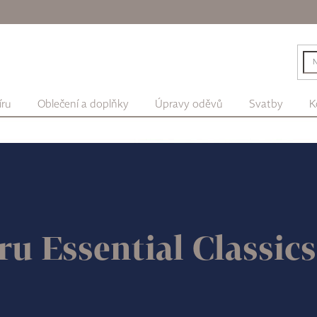
íru
Oblečení a doplňky
Úpravy oděvů
Svatby
K
ru Essential Classi