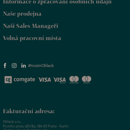
Informace o zpracování osobních údajů
í
Naše prodejna
Naši Sales Manageři
Volná pracovní místa
#nosimOblack
Fakturační adresa:
Oblack s.r.o.,
Prvního pluku 621/8a, 186 00 Praha - Karlín