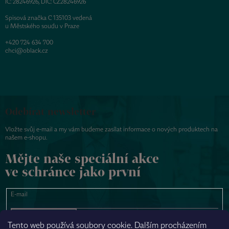
IČ: 28246926, DIČ: CZ28246926
Spisová značka C 135103 vedená
u Městského soudu v Praze
+420 724 634 700
chci@oblack.cz
Odebírat newsletter
Vložte svůj e-mail a my vám budeme zasílat informace o nových produktech na
našem e-shopu.
Mějte naše speciální akce
ve schránce jako první
E-mail
PŘIHLÁSIT SE
Tento web používá soubory cookie. Dalším procházením