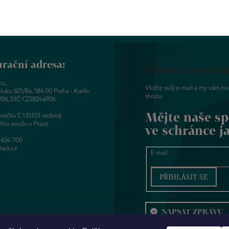
rační adresa:
Odebírat newslett
o.,
Vložte svůj e-mail a my vám b
luku 621/8a, 186 00 Praha - Karlín
shopu.
926, DIČ: CZ28246926
Mějte naše sp
značka C 135103 vedená
ého soudu v Praze
ve schránce j
 634 700
ack.cz
E-mail
PŘIHLÁSIT SE
NAPSAT ZPRÁVU