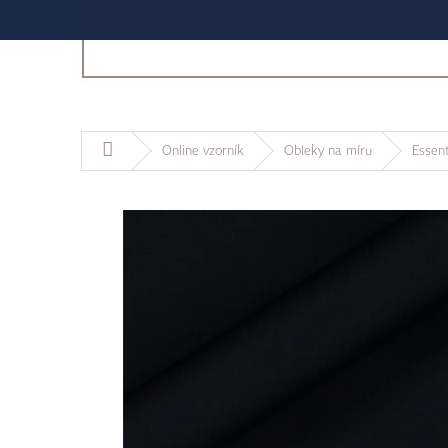
Domů
Online vzorník
Obleky na míru
Essent