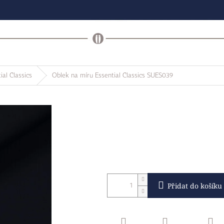
ial Classics
Oblek na míru Essential Classics SUES039
Přidat do košíku