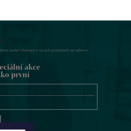
er
udeme zasílat informace o nových produktech na našem e-
eciální akce
ako první