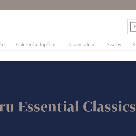
íru
Oblečení a doplňky
Úpravy oděvů
Svatby
K
ru Essential Classi