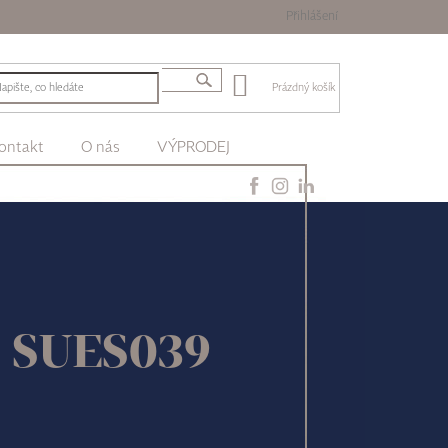
Přihlášení
Prázdný košík
ontakt
O nás
VÝPRODEJ
cs SUES039