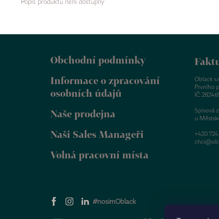
Popis produktu není dostupný
Z
á
Obchodní podmínky
p
Faktu
a
Informace o zpracování
t
Oblack s.r.
Prvního p
í
osobních údajů
IČ: 28246
Spisová 
Naše prodejna
u Městsk
Naši Sales Manageři
+420 724
chci@obl
Volná pracovní místa
#nosimOblack