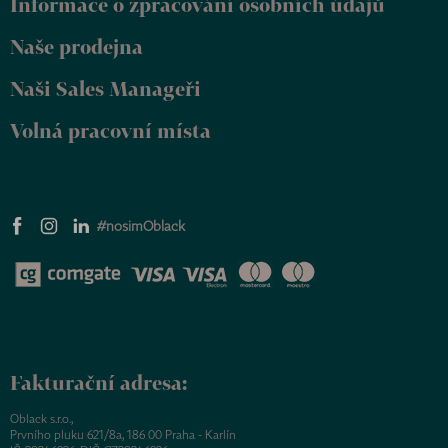
Informace o zpracování osobních údajů
í
Naše prodejna
Naši Sales Manageři
Volná pracovní místa
#nosimOblack
Fakturační adresa:
Oblack s.r.o.,
Prvního pluku 621/8a, 186 00 Praha - Karlín