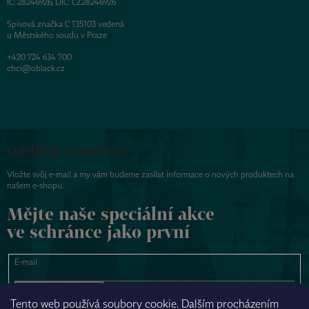
IČ: 28246926, DIČ: CZ28246926
Spisová značka C 135103 vedená
u Městského soudu v Praze
+420 724 634 700
chci@oblack.cz
Odebírat newsletter
Vložte svůj e-mail a my vám budeme zasílat informace o nových produktech na
našem e-shopu.
Mějte naše speciální akce
ve schránce jako první
E-mail
PŘIHLÁSIT SE
Tento web používá soubory cookie. Dalším procházením