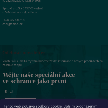
IČ: 28246926, DIČ: CZ28246926
Spisová značka C 135103 vedená
u Městského soudu v Praze
+420 724 634 700
chci@oblack.cz
Odebírat newsletter
Vložte svůj e-mail a my vám budeme zasílat informace o nových produktech na
našem e-shopu.
Mějte naše speciální akce
ve schránce jako první
E-mail
PŘIHLÁSIT SE
Tento web používá soubory cookie. Dalším procházením