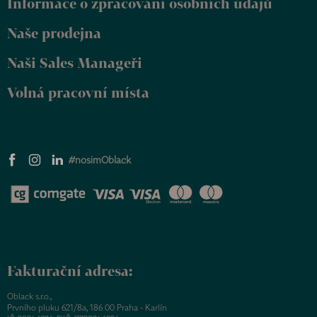
Informace o zpracování osobních údajů
í
Naše prodejna
Naši Sales Manageři
Volná pracovní místa
#nosimOblack
Fakturační adresa:
Oblack s.r.o.,
Prvního pluku 621/8a, 186 00 Praha - Karlín