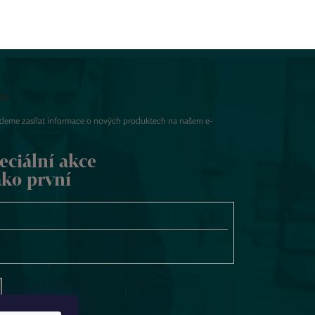
er
udeme zasílat informace o nových produktech na našem e-
eciální akce
ako první