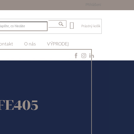
Přihlášení
Prázdný košík
ontakt
O nás
VÝPRODEJ
 FE405