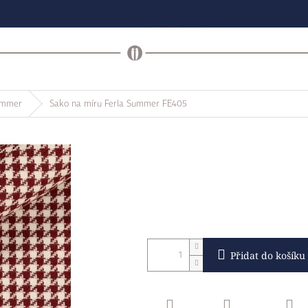
ummer
Sako na míru Ferla Summer FE405
Přidat do košíku