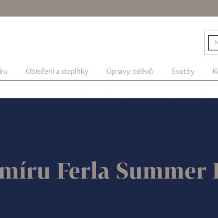
íru
Oblečení a doplňky
Úpravy oděvů
Svatby
K
 míru Ferla Summer