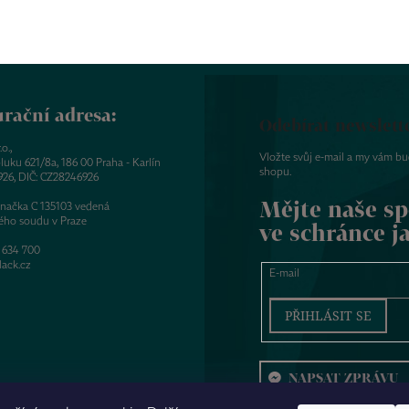
rační adresa:
Odebírat newslett
o.,
Vložte svůj e-mail a my vám b
luku 621/8a, 186 00 Praha - Karlín
shopu.
926, DIČ: CZ28246926
Mějte naše sp
značka C 135103 vedená
ého soudu v Praze
ve schránce j
 634 700
ack.cz
E-mail
PŘIHLÁSIT SE
NAPSAT ZPRÁVU