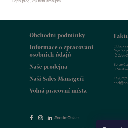
Popis produktu není dostupný
Z
á
Obchodní podmínky
p
Faktu
a
Informace o zpracování
t
Oblack s.r.
Prvního p
í
osobních údajů
IČ: 28246
Spisová 
Naše prodejna
u Městsk
Naši Sales Manageři
+420 724
chci@obl
Volná pracovní místa
#nosimOblack