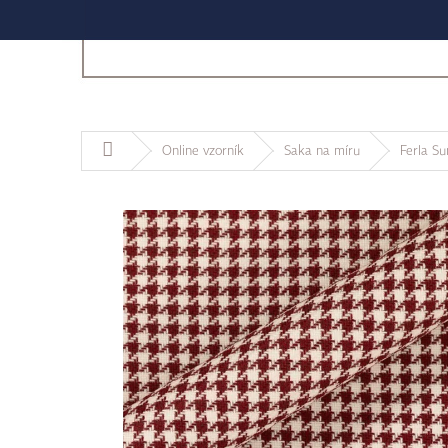
Domů
Online vzorník
Saka na míru
Ferla S