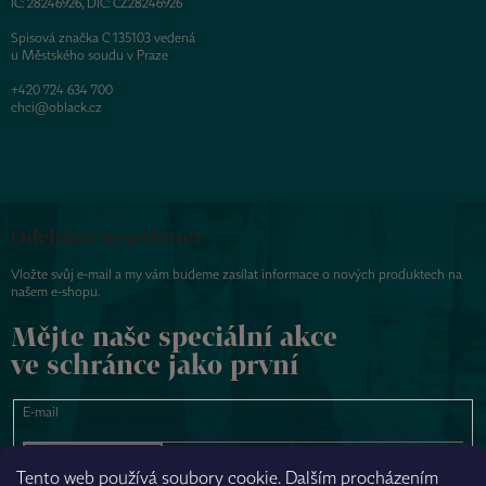
IČ: 28246926, DIČ: CZ28246926
Spisová značka C 135103 vedená
u Městského soudu v Praze
+420 724 634 700
chci@oblack.cz
Odebírat newsletter
Vložte svůj e-mail a my vám budeme zasílat informace o nových produktech na
našem e-shopu.
Mějte naše speciální akce
ve schránce jako první
E-mail
PŘIHLÁSIT SE
Tento web používá soubory cookie. Dalším procházením