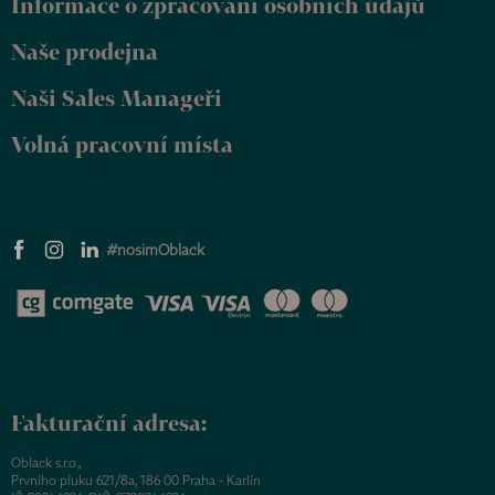
Informace o zpracování osobních údajů
í
Naše prodejna
Naši Sales Manageři
Volná pracovní místa
#nosimOblack
Fakturační adresa:
Oblack s.r.o.,
Prvního pluku 621/8a, 186 00 Praha - Karlín