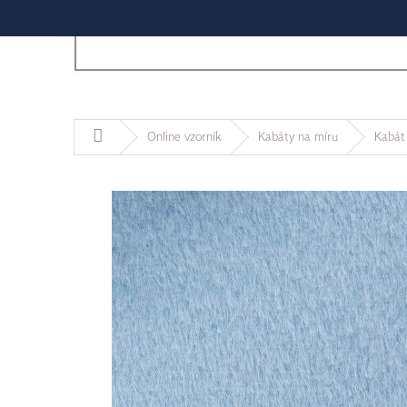
Domů
Online vzorník
Kabáty na míru
Kabát