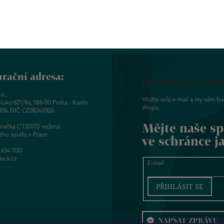
rační adresa:
Odebírat newslett
o.,
Vložte svůj e-mail a my vám b
luku 621/8a, 186 00 Praha - Karlín
shopu.
926, DIČ: CZ28246926
Mějte naše sp
značka C 135103 vedená
ého soudu v Praze
ve schránce j
 634 700
ack.cz
E-mail
PŘIHLÁSIT SE
NAPSAT ZPRÁVU