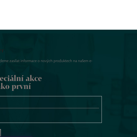
er
udeme zasílat informace o nových produktech na našem e-
eciální akce
ako první