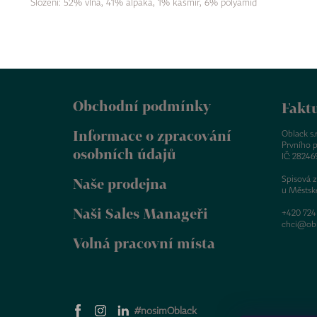
Složení:
52% vlna, 41% alpaka, 1% kašmír, 6% polyamid
Z
á
Obchodní podmínky
p
Faktu
a
Informace o zpracování
t
Oblack s.r.
Prvního p
í
osobních údajů
IČ: 28246
Spisová 
Naše prodejna
u Městsk
Naši Sales Manageři
+420 724
chci@obl
Volná pracovní místa
#nosimOblack