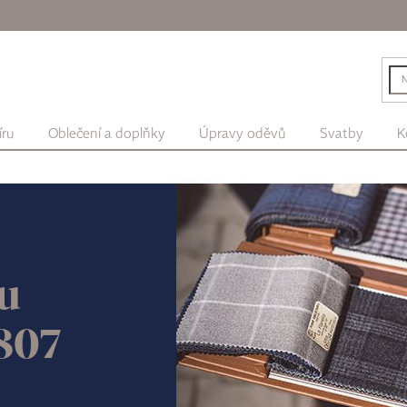
íru
Oblečení a doplňky
Úpravy oděvů
Svatby
K
u
807