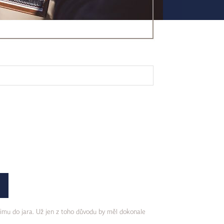
zimu do jara. Už jen z toho důvodu by měl dokonale