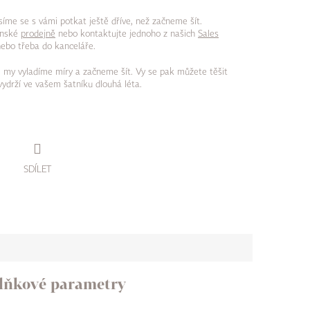
síme se s vámi potkat ještě dříve, než začneme šít.
ínské
prodejně
nebo kontaktujte jednoho z našich
Sales
nebo třeba do kanceláře.
be, my vyladíme míry a začneme šít. Vy se pak můžete těšit
vydrží ve vašem šatníku dlouhá léta.
SDÍLET
lňkové parametry