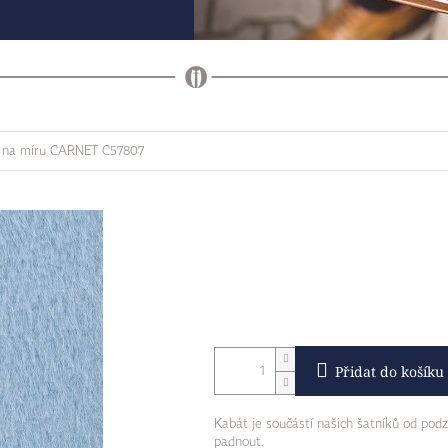
 na míru CARNET C57807
Přidat do košíku
Kabát je součástí našich šatníků od pod
padnout.