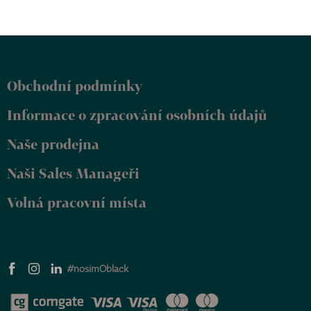
Z
á
p
Obchodní podmínky
a
t
Informace o zpracování osobních údajů
í
Naše prodejna
Naši Sales Manageři
Volná pracovní místa
#nosimOblack