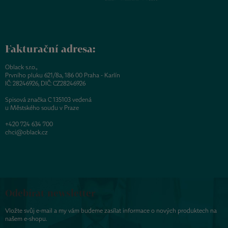
Fakturační adresa:
Oblack s.r.o.,
Prvního pluku 621/8a, 186 00 Praha - Karlín
IČ: 28246926, DIČ: CZ28246926
Spisová značka C 135103 vedená
u Městského soudu v Praze
+420 724 634 700
chci@oblack.cz
Odebírat newsletter
Vložte svůj e-mail a my vám budeme zasílat informace o nových produktech na
našem e-shopu.