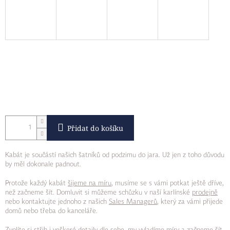
Přidat do košíku
Kabát je součástí našich šatníků od podzimu do jara. Už jen z toho důvodu
by měl dokonale padnout.
Protože každý kabát
šijeme na míru
, musíme se s vámi potkat ještě dříve,
než začneme šít. Domluvit si můžeme schůzku v naší karlínské
prodejně
nebo kontaktujte jednoho z našich
Sales Managerů
, který za vámi přijede
domů nebo třeba do kanceláře.
Zvolíte si střih i veškeré detaily dle sebe, my vyladíme míry a začneme šít.