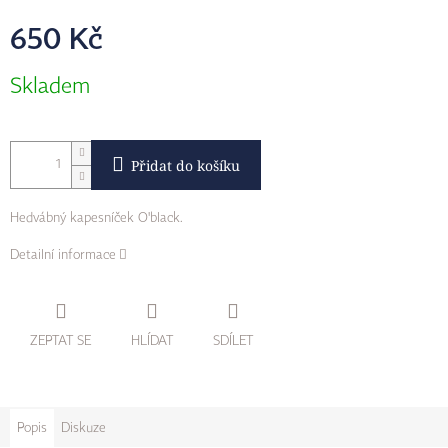
650 Kč
Měrná
Skladem
cena:
Přidat do košíku
Hedvábný kapesníček O'black.
Detailní informace
ZEPTAT SE
HLÍDAT
SDÍLET
Popis
Diskuze