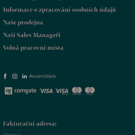
t
Informace o zpracování osobních údajů
í
Naše prodejna
Naši Sales Manageři
Volná pracovní místa
#nosimOblack
Fakturační adresa:
Oblack s.r.o.,