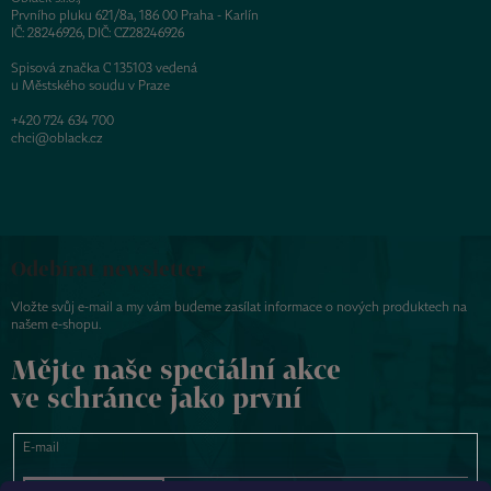
Prvního pluku 621/8a, 186 00 Praha - Karlín
IČ: 28246926, DIČ: CZ28246926
Spisová značka C 135103 vedená
u Městského soudu v Praze
+420 724 634 700
chci@oblack.cz
Odebírat newsletter
Vložte svůj e-mail a my vám budeme zasílat informace o nových produktech na
našem e-shopu.
Mějte naše speciální akce
ve schránce jako první
E-mail