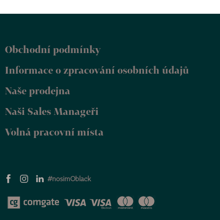
Z
á
p
Obchodní podmínky
a
t
Informace o zpracování osobních údajů
í
Naše prodejna
Naši Sales Manageři
Volná pracovní místa
#nosimOblack