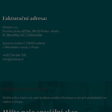
Fakturační adresa:
Oblack s.r.o.,
Prvního pluku 621/8a, 186 00 Praha - Karlín
IČ: 28246926, DIČ: CZ28246926
Spisová značka C 135103 vedená
u Městského soudu v Praze
+420 724 634 700
chci@oblack.cz
Odebírat newsletter
Vložte svůj e-mail a my vám budeme zasílat informace o nových produktech na
našem e-shopu.
Mějte naše speciální akce