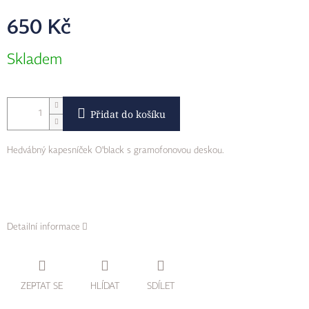
650 Kč
Měrná
Skladem
cena:
Přidat do košíku
Hedvábný kapesníček O'black s gramofonovou deskou.
Detailní informace
ZEPTAT SE
HLÍDAT
SDÍLET