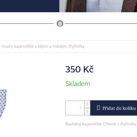
e modrý kapesníček s bílými a hnědými čtyřlístky
350 Kč
Měrná
Skladem
cena:
Přidat do košíku
Bavlněný kapesníček O'black s čtyřlístky.