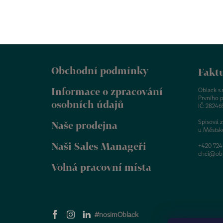
Z
á
Obchodní podmínky
p
Faktu
a
Informace o zpracování
t
Oblack s.r.
Prvního p
í
osobních údajů
IČ: 28246
Spisová 
Naše prodejna
u Městsk
Naši Sales Manageři
+420 724
chci@obl
Volná pracovní místa
#nosimOblack