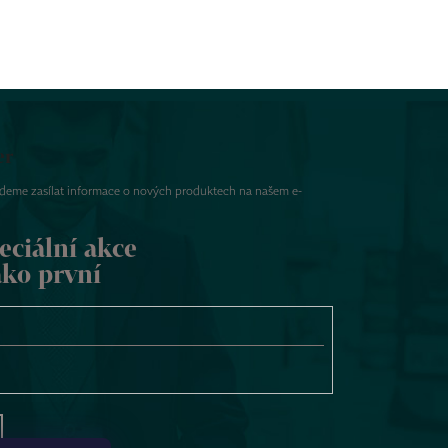
er
udeme zasílat informace o nových produktech na našem e-
eciální akce
ako první