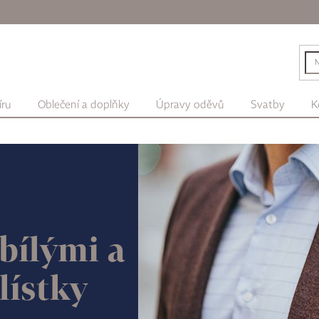
íru
Oblečení a doplňky
Úpravy oděvů
Svatby
K
bílými a
lístky