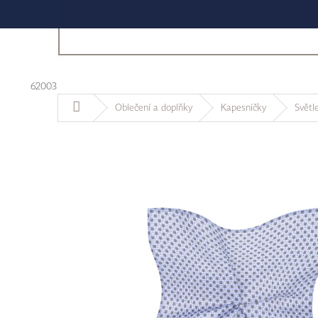
62003
Domů
Oblečení a doplňky
Kapesníčky
Světl