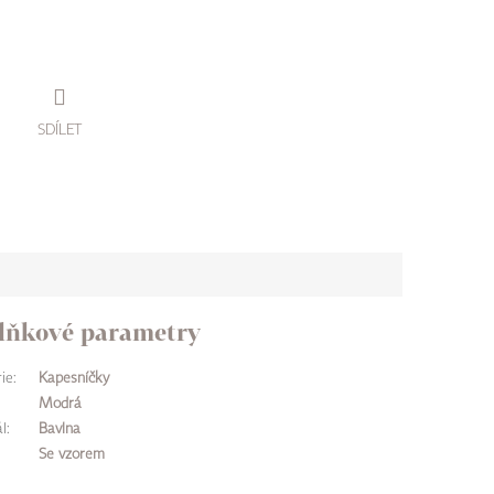
SDÍLET
lňkové parametry
ie
:
Kapesníčky
Modrá
l
:
Bavlna
Se vzorem