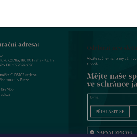
rační adresa:
Odebírat newslett
o.,
Vložte svůj e-mail a my vám b
luku 621/8a, 186 00 Praha - Karlín
shopu.
926, DIČ: CZ28246926
Mějte naše sp
značka C 135103 vedená
ého soudu v Praze
ve schránce j
 634 700
ack.cz
E-mail
PŘIHLÁSIT SE
NAPSAT ZPRÁVU