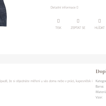
Detailní informace
TISK
ZEPTAT SE
HLÍDAT
Dop
ípadě, že si objednáte měření u vás doma nebo v práci, kapesníček i
Kategor
Barva
:
Materiá
Vzor
: