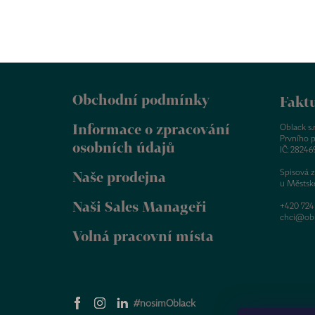
Z
á
Obchodní podmínky
p
Faktu
a
Informace o zpracování
t
Oblack s.r.
Prvního p
í
osobních údajů
IČ: 28246
Spisová 
Naše prodejna
u Městsk
Naši Sales Manageři
+420 724
chci@obl
Volná pracovní místa
#nosimOblack