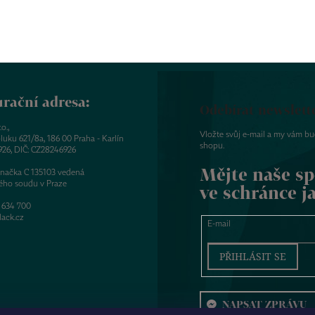
rační adresa:
Odebírat newslett
o.,
Vložte svůj e-mail a my vám b
luku 621/8a, 186 00 Praha - Karlín
shopu.
926, DIČ: CZ28246926
Mějte naše sp
značka C 135103 vedená
ého soudu v Praze
ve schránce j
 634 700
ack.cz
E-mail
PŘIHLÁSIT SE
NAPSAT ZPRÁVU