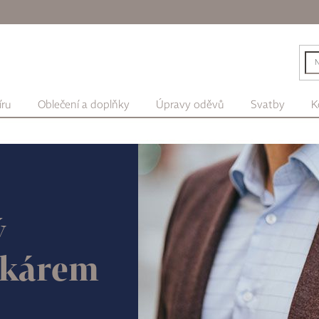
íru
Oblečení a doplňky
Úpravy oděvů
Svatby
K
ý
 kárem