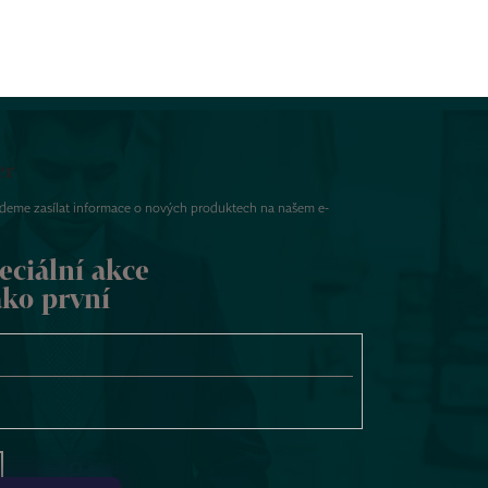
er
udeme zasílat informace o nových produktech na našem e-
eciální akce
ako první