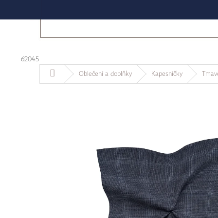
62045
Domů
Oblečení a doplňky
Kapesníčky
Tmavě