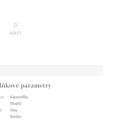
SDÍLET
lňkové parametry
ie
:
Kapesníčky
Modrá
l
:
Vlna
Kostka