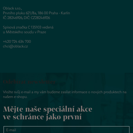
Oblack s.r.o.,
Prvního pluku 621/8a, 186 00 Praha - Karlín
IČ: 28246926, DIČ: CZ28246926
Spisová značka C 135103 vedená
u Městského soudu v Praze
+420 724 634 700
chci@oblack.cz
Odebírat newsletter
Vložte svůj e-mail a my vám budeme zasílat informace o nových produktech na
našem e-shopu.
Mějte naše speciální akce
ve schránce jako první
E-mail