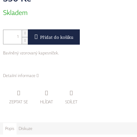
Měrná
Skladem
cena:
Přidat do košíku
Bavlněný vzorovaný kapesníček.
Detailní informace
ZEPTAT SE
HLÍDAT
SDÍLET
Popis
Diskuze