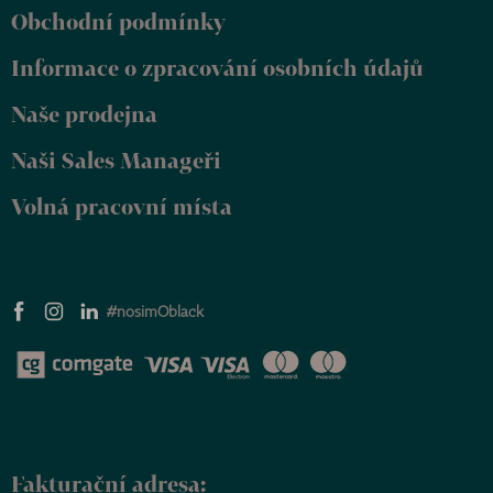
p
Obchodní podmínky
a
t
Informace o zpracování osobních údajů
í
Naše prodejna
Naši Sales Manageři
Volná pracovní místa
#nosimOblack
Fakturační adresa: