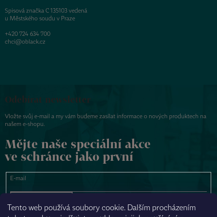
Spisová značka C 135103 vedená
u Městského soudu v Praze
+420 724 634 700
chci@oblack.cz
Odebírat newsletter
Vložte svůj e-mail a my vám budeme zasílat informace o nových produktech na
našem e-shopu.
Mějte naše speciální akce
ve schránce jako první
E-mail
PŘIHLÁSIT SE
Tento web používá soubory cookie. Dalším procházením