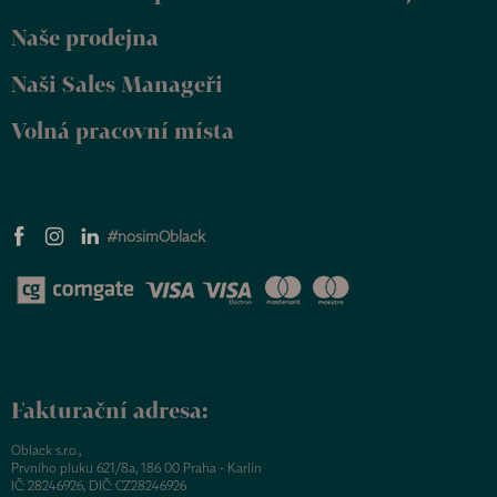
Naše prodejna
Naši Sales Manageři
Volná pracovní místa
#nosimOblack
Fakturační adresa:
Oblack s.r.o.,
Prvního pluku 621/8a, 186 00 Praha - Karlín
IČ: 28246926, DIČ: CZ28246926