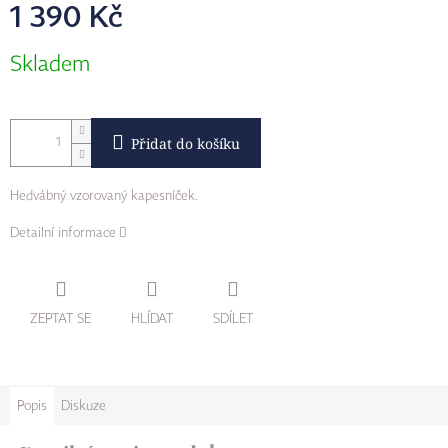
1 390 Kč
Měrná
Skladem
cena:
Přidat do košíku
Hedvábný vzorovaný kapesníček.
Detailní informace
ZEPTAT SE
HLÍDAT
SDÍLET
Popis
Diskuze