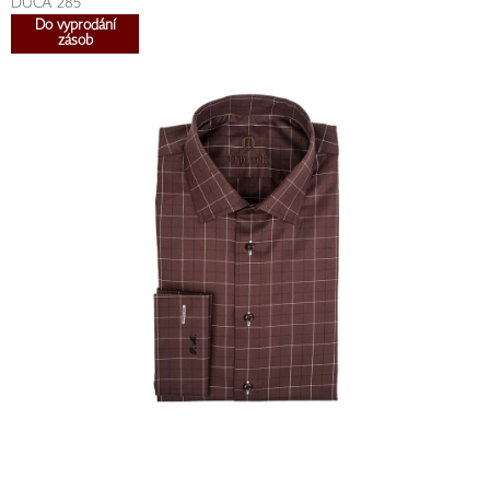
DUCA 285
Do vyprodání
zásob