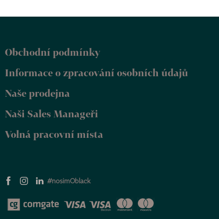
Z
á
p
Obchodní podmínky
a
t
Informace o zpracování osobních údajů
í
Naše prodejna
Naši Sales Manageři
Volná pracovní místa
#nosimOblack