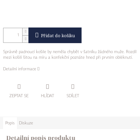
Přidat do košíku
Správně padnoucí košile by neměla chybět v šatníku žádného muže. Rozdíl
mezi košilí šitou na míru a konfekční poznáte hned při prvním obléknutí.
Detailní informace
ZEPTAT SE
HLÍDAT
SDÍLET
Popis
Diskuze
Detailní popis produktu