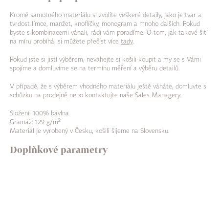
Kromě samotného materiálu si zvolíte veškeré detaily, jako je tvar a
tvrdost límce, manžet, knoflíčky, monogram a mnoho dalších. Pokud
byste s kombinacemi váhali, rádi vám poradíme. O tom, jak takové šití
na míru probíhá, si můžete přečíst více
tady
.
Pokud jste si jistí výběrem, neváhejte si košili koupit a my se s Vámi
spojíme a domluvíme se na termínu měření a výběru detailů.
V případě, že s výběrem vhodného materiálu ještě váháte, domluvte si
schůzku na
prodejně
nebo kontaktujte naše
Sales Managery
.
Složení: 100% bavlna
2
Gramáž: 129 g/m
Materiál je vyrobený v Česku, košili šijeme na Slovensku.
Doplňkové parametry