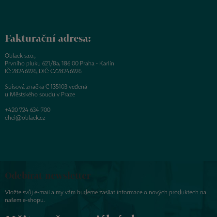
Fakturační adresa:
Oblack s.r.o.,
Prvního pluku 621/8a, 186 00 Praha - Karlín
IČ: 28246926, DIČ: CZ28246926
Spisová značka C 135103 vedená
u Městského soudu v Praze
+420 724 634 700
chci@oblack.cz
Odebírat newsletter
Vložte svůj e-mail a my vám budeme zasílat informace o nových produktech na
našem e-shopu.