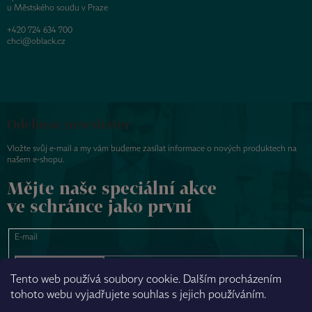
u Městského soudu v Praze
+420 724 634 700
chci@oblack.cz
Odebírat newsletter
Vložte svůj e-mail a my vám budeme zasílat informace o nových produktech na
našem e-shopu.
Mějte naše speciální akce
ve schránce jako první
E-mail
PŘIHLÁSIT SE
Tento web používá soubory cookie. Dalším procházením
tohoto webu vyjadřujete souhlas s jejich používáním.