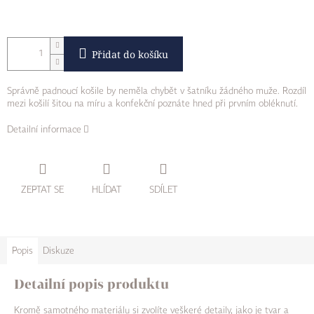
Přidat do košíku
Správně padnoucí košile by neměla chybět v šatníku žádného muže. Rozdíl
mezi košilí šitou na míru a konfekční poznáte hned při prvním obléknutí.
Detailní informace
ZEPTAT SE
HLÍDAT
SDÍLET
Popis
Diskuze
Detailní popis produktu
Kromě samotného materiálu si zvolíte veškeré detaily, jako je tvar a