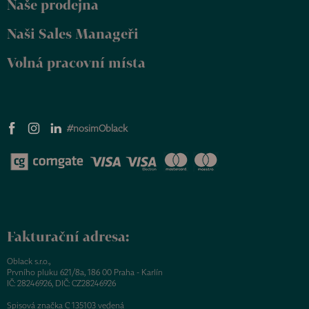
Naše prodejna
Naši Sales Manageři
Volná pracovní místa
#nosimOblack
Fakturační adresa:
Oblack s.r.o.,
Prvního pluku 621/8a, 186 00 Praha - Karlín
IČ: 28246926, DIČ: CZ28246926
Spisová značka C 135103 vedená