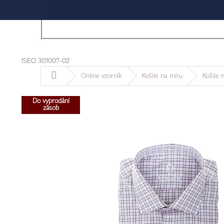
ISEO 301007-02
Domů
Online vzorník
Košile na míru
Košile 
Do vyprodání
zásob