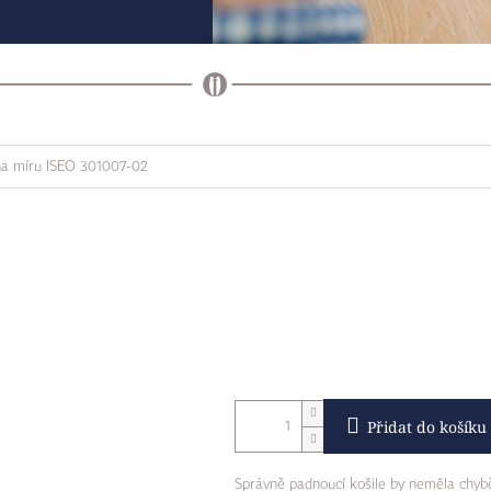
na míru ISEO 301007-02
Přidat do košíku
Správně padnoucí košile by neměla chybě