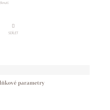
éknutí.
SDÍLET
lňkové parametry