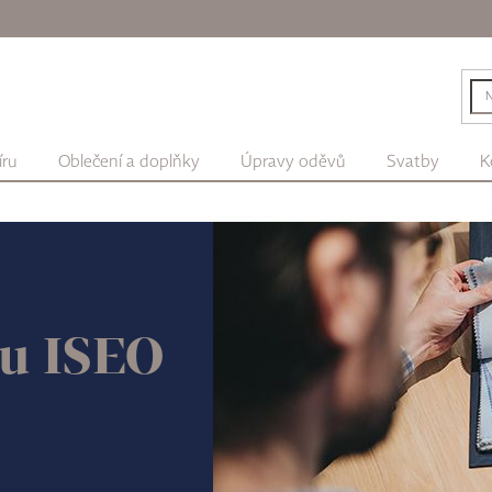
íru
Oblečení a doplňky
Úpravy oděvů
Svatby
K
ru ISEO