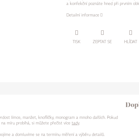
a konfekční poznáte hned při prvním obl
Detailní informace
TISK
ZEPTAT SE
HLÍDAT
Dop
tvrdost límce, manžet, knoflíčky, monogram a mnoho dalších. Pokud
 na míru probíhá, si můžete přečíst více
tady
.
 spojíme a domluvíme se na termínu měření a výběru detailů.