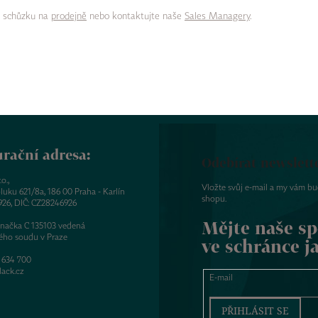
i schůzku na
prodejně
nebo kontaktujte naše
Sales Managery
.
rační adresa:
Odebírat newslett
o.,
Vložte svůj e-mail a my vám b
luku 621/8a, 186 00 Praha - Karlín
shopu.
926, DIČ: CZ28246926
Mějte naše sp
značka C 135103 vedená
ého soudu v Praze
ve schránce j
 634 700
ack.cz
E-mail
PŘIHLÁSIT SE