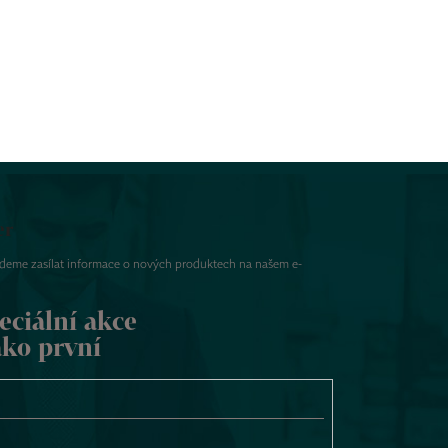
er
udeme zasílat informace o nových produktech na našem e-
eciální akce
ako první