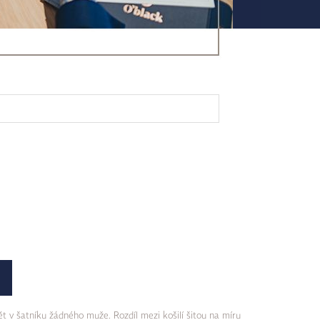
t v šatníku žádného muže. Rozdíl mezi košilí šitou na míru