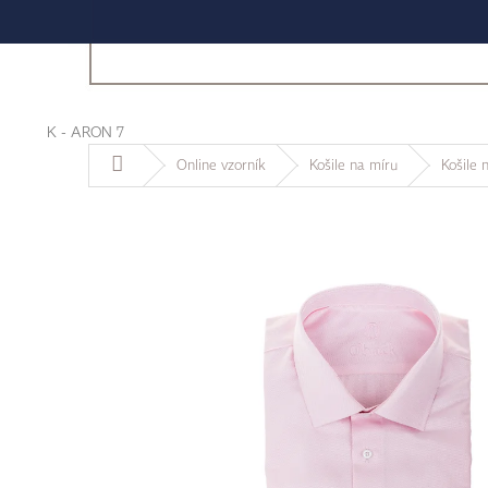
K - ARON 7
Domů
Online vzorník
Košile na míru
Košile