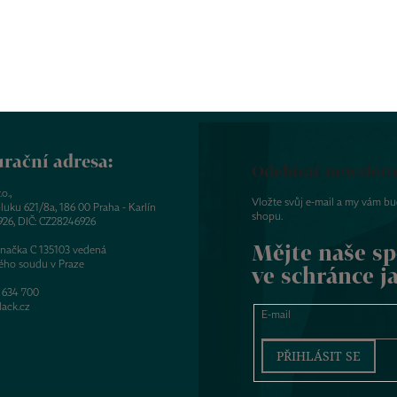
rační adresa:
Odebírat newslett
o.,
Vložte svůj e-mail a my vám b
luku 621/8a, 186 00 Praha - Karlín
shopu.
926, DIČ: CZ28246926
Mějte naše sp
značka C 135103 vedená
ého soudu v Praze
ve schránce j
 634 700
ack.cz
E-mail
PŘIHLÁSIT SE