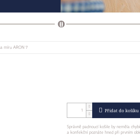
 na míru ARON 7
Přidat do košíku
Správně padnoucí košile by neměla chybě
a konfekční poznáte hned při prvním obl