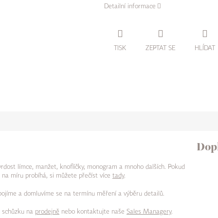
Detailní informace
TISK
ZEPTAT SE
HLÍDAT
Dop
tvrdost límce, manžet, knoflíčky, monogram a mnoho dalších. Pokud
 na míru probíhá, si můžete přečíst více
tady
.
 spojíme a domluvíme se na termínu měření a výběru detailů.
i schůzku na
prodejně
nebo kontaktujte naše
Sales Managery
.