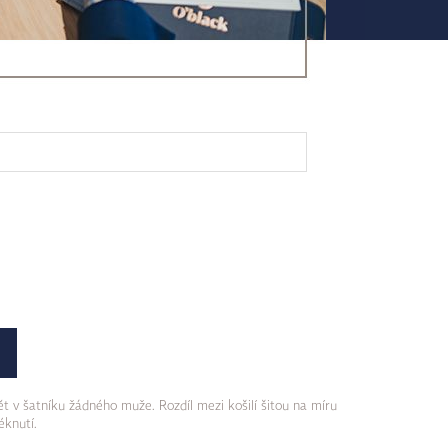
t v šatníku žádného muže. Rozdíl mezi košilí šitou na míru
éknutí.