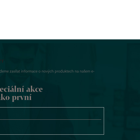
er
udeme zasílat informace o nových produktech na našem e-
eciální akce
ako první