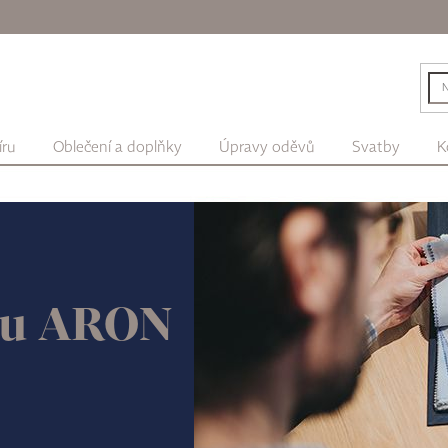
íru
Oblečení a doplňky
Úpravy oděvů
Svatby
K
ru ARON